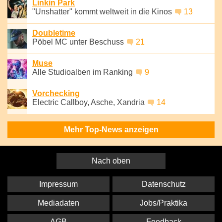
Linkin Park
"Unshatter" kommt weltweit in die Kinos
13
Doubletime
Pöbel MC unter Beschuss
21
Muse
Alle Studioalben im Ranking
9
Vorchecking
Electric Callboy, Asche, Xandria
14
Mehr Top-News anzeigen
Nach oben
Impressum
Datenschutz
Mediadaten
Jobs/Praktika
AGB
Feedback