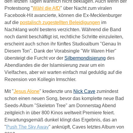
den letzten Tagen wahrlich nicht beklagen. Auch wenn der
Protestsong "
Wähl die AfD
" über Nacht zum viralen
Facebook-Hit avancierte, können die Ex-Mecklenburger
auf die
postalisch zugestellten Beleidigungen
im
Nachklang wohl bestens verzichten. Während die Band
noch damit beschäftigt ist, rechtliche Schritte einzuleiten,
erscheint auch schon ihr fünftes Studioalbum "Genau In
Diesem Ton". Dank der Vorabsingle "Wir Waren Hier"
übersteigt die Furcht vor der
Silbermondisierung
des
Abendlandes die der Islamisierung zwar um ein
Vielfaches, aber wir warten einfach mal geduldig auf die
Rezension von Kollegin Irmschler.
Mit "
Jesus Alone
" kredenzte uns
Nick Cave
zumindest
schon einen neuen Song, bevor das komplette neue Bad
Seeds-Album "Skeleton Tree" am Donnerstag Abend
zeitgleich in über 800 Kinos weltweit Premiere feiert.
Erwartungsgemäß dunkel klingt das Ergebnis, das an
"
Push The Sky Away
" anknüpft, Caves letztes Album von