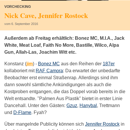
VORCHECKING
Nick Cave, Jennifer Rostock
vom 6. September 2016
Außerdem ab Freitag erhältlich: Bonez MC, M.I.A., Jack
White, Meat Loaf, Faith No More, Bastille, Wilco, Alpa
Gun, Allah-Las, Joachim Witt etc.
Konstanz (
jim
) -
Bonez MC
aus den Reihen der
187er
kollaboriert mit
RAF Camora
: Da erwartet der unbedarfte
Beobachter erst einmal Straßenrap. Allerdings sind ihm
dann sowohl sämtliche Ankündigungen als auch die
Kostproben entgangen, die das Doppel vorab bereits in die
Welt entsandte. "Palmen Aus Plastik" bietet in erster Linie
Dancehall. Unter den Gästen:
Gzuz
,
Hanybal
, Trettmann
und
D-Flame
. Fyah?
Über mangelnde Publicity können sich
Jennifer Rostock
in