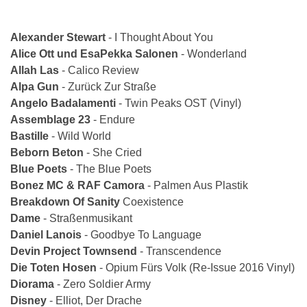
Alexander Stewart
- I Thought About You
Alice Ott und Esa­Pekka Salonen
- Wonderland
Allah Las
- Calico Review
Alpa Gun
- Zurück Zur Straße
Angelo Badalamenti
- Twin Peaks OST (Vinyl)
Assemblage 23
- Endure
Bastille
- Wild World
Beborn Beton
- She Cried
Blue Poets
- The Blue Poets
Bonez MC & RAF Camora
- Palmen Aus Plastik
Breakdown Of Sanity
­Coexistence
Dame
- Straßenmusikant
Daniel Lanois
- Goodbye To Language
Devin Project Townsend
- Transcendence
Die Toten Hosen
- Opium Fürs Volk (Re-­Issue 2016 Vinyl)
Diorama
- Zero Soldier Army
Disney
- Elliot, Der Drache