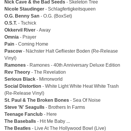
Nick Cave & the Bad Seeds
- Skeleton Tree
Nicole Staudinger
- Schlagfertigkeitsqueen
O.G. Benny San
- O.G. (Box­Set)
O.S.T.
- Tschick
Okkervil River
- Away
Omnia
- Prayer
Pain
- Coming Home
Pascow
- Nächster Halt Gefliester Boden (Re-­Release
Vinyl)
Ramones
- Ramones - 40th Anniversary Deluxe Edition
Rev Theory
- The Revelation
Serious Black
- Mirrorworld
Social Distortion
- White Light White Heat White Trash
(Re-­Release Vinyl)
St. Paul & The Broken Bones
- Sea Of Noise
Steve 'N' Seagulls
- Brothers In Farms
Teenage Fanclub
- Here
The Baseballs
- Hit Me Baby ...
The Beatles
- Live At The Hollywood Bowl (Live)