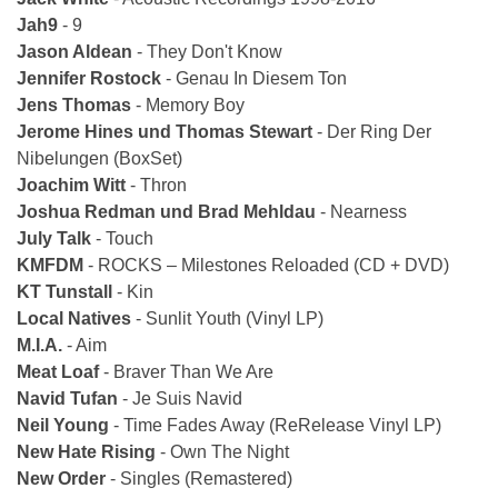
Jah9
- 9
Jason Aldean
- They Don't Know
Jennifer Rostock
- Genau In Diesem Ton
Jens Thomas
- Memory Boy
Jerome Hines und Thomas Stewart
- Der Ring Der
Nibelungen (Box­Set)
Joachim Witt
- Thron
Joshua Redman und Brad Mehldau
- Nearness
July Talk
- Touch
KMFDM
- ROCKS – Milestones Reloaded (CD + DVD)
KT Tunstall
- Kin
Local Natives
- Sunlit Youth (Vinyl LP)
M.I.A.
- Aim
Meat Loaf
- Braver Than We Are
Navid Tufan
- Je Suis Navid
Neil Young
- Time Fades Away (Re­Release Vinyl LP)
New Hate Rising
- Own The Night
New Order
- Singles (Remastered)