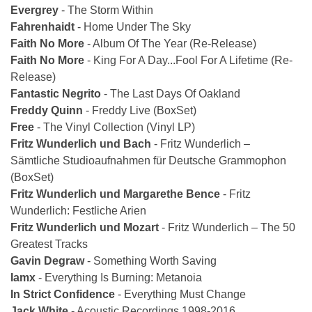
Evergrey
- The Storm Within
Fahrenhaidt
- Home Under The Sky
Faith No More
- Album Of The Year (Re-Release)
Faith No More
- King For A Day...Fool For A Lifetime (Re­-
Release)
Fantastic Negrito
- The Last Days Of Oakland
Freddy Quinn
- Freddy Live (Box­Set)
Free
- The Vinyl Collection (Vinyl LP)
Fritz Wunderlich und Bach
- Fritz Wunderlich –
Sämtliche Studioaufnahmen für Deutsche Grammophon
(Box­Set)
Fritz Wunderlich und Margarethe Bence
- Fritz
Wunderlich: Festliche Arien
Fritz Wunderlich und Mozart
- Fritz Wunderlich – The 50
Greatest Tracks
Gavin Degraw
- Something Worth Saving
Iamx
- Everything Is Burning: Metanoia
In Strict Confidence
- Everything Must Change
Jack White
- Acoustic Recordings 1998­-2016