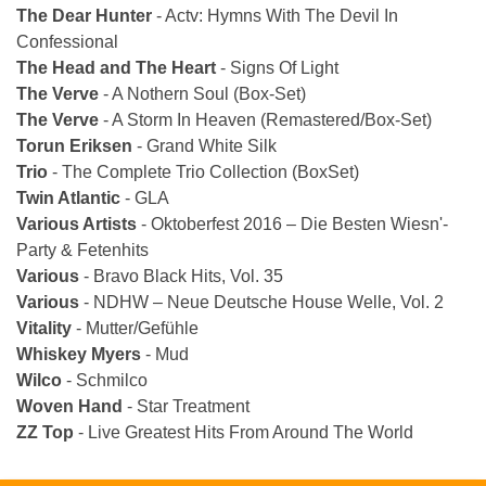
The Dear Hunter
- Actv: Hymns With The Devil In
Confessional
The Head and The Heart
- Signs Of Light
The Verve
- A Nothern Soul (Box­-Set)
The Verve
- A Storm In Heaven (Remastered/Box-­Set)
Torun Eriksen
- Grand White Silk
Trio
- The Complete Trio Collection (Box­Set)
Twin Atlantic
- GLA
Various Artists
- Oktoberfest 2016 – Die Besten Wiesn'­
Party­ & Fetenhits
Various
- Bravo Black Hits, Vol. 35
Various
- NDHW – Neue Deutsche House Welle, Vol. 2
Vitality
- Mutter/Gefühle
Whiskey Myers
- Mud
Wilco
- Schmilco
Woven Hand
- Star Treatment
ZZ Top
- Live­ Greatest Hits From Around The World