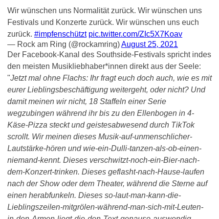
Wir wünschen uns Normalität zurück. Wir wünschen uns
Festivals und Konzerte zurück. Wir wünschen uns euch
zurück.
#impfenschützt
pic.twitter.com/ZIc5X7Koav
— Rock am Ring (@rockamring)
August 25, 2021
Der Facebook-Kanal des Southside-Festivals spricht indes
den meisten Musikliebhaber*innen direkt aus der Seele:
"
Jetzt mal ohne Flachs: Ihr fragt euch doch auch, wie es mit
eurer Lieblingsbeschäftigung weitergeht, oder nicht? Und
damit meinen wir nicht, 18 Staffeln einer Serie
wegzubingen während ihr bis zu den Ellenbogen in 4-
Käse-Pizza steckt und geistesabwesend durch TikTok
scrollt. Wir meinen dieses Musik-auf-unmenschlicher-
Lautstärke-hören und wie-ein-Dulli-tanzen-als-ob-einen-
niemand-kennt. Dieses verschwitzt-noch-ein-Bier-nach-
dem-Konzert-trinken. Dieses geflasht-nach-Hause-laufen
nach der Show oder dem Theater, während die Sterne auf
einen herabfunkeln. Dieses so-laut-man-kann-die-
Lieblingszeilen-mitgrölen-während-man-sich-mit-Leuten-
in-den-Armen-liegt-die-den-Text-genauso-auswendig-