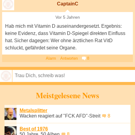
CaptainC
Vor 5 Jahren
Hab mich mit Vitamin D auseinandergesetzt. Ergebnis:
keine Evidenz, dass Vitamin D-Spiegel direkten Einfluss
hat. Sicher dagegen: Wer ohne ärztlichen Rat VitD
schluckt, gefährdet seine Organe.
Alarm
Antworten
8
Speichern
Meistgelesene News
Metalsplitter
Wacken reagiert auf "FCK AFD"-Streit
8
Best of 1976
50 Jahre, 50 Alben
8