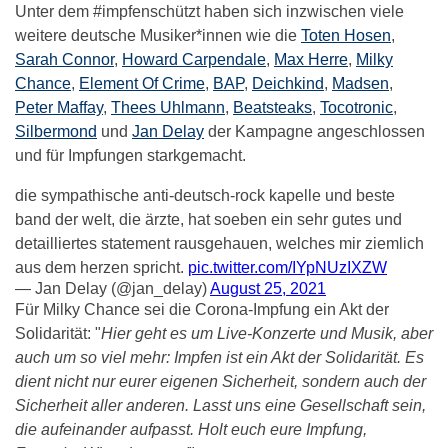
Unter dem #impfenschützt haben sich inzwischen viele
weitere deutsche Musiker*innen wie die
Toten Hosen
,
Sarah Connor
,
Howard Carpendale
,
Max Herre
,
Milky
Chance
,
Element Of Crime
,
BAP
,
Deichkind
,
Madsen
,
Peter Maffay
,
Thees Uhlmann
,
Beatsteaks
,
Tocotronic
,
Silbermond
und
Jan Delay
der Kampagne angeschlossen
und für Impfungen starkgemacht.
die sympathische anti-deutsch-rock kapelle und beste
band der welt, die ärzte, hat soeben ein sehr gutes und
detailliertes statement rausgehauen, welches mir ziemlich
aus dem herzen spricht.
pic.twitter.com/IYpNUzIXZW
— Jan Delay (@jan_delay)
August 25, 2021
Für Milky Chance sei die Corona-Impfung ein Akt der
Solidarität: "
Hier geht es um Live-Konzerte und Musik, aber
auch um so viel mehr: Impfen ist ein Akt der Solidarität. Es
dient nicht nur eurer eigenen Sicherheit, sondern auch der
Sicherheit aller anderen. Lasst uns eine Gesellschaft sein,
die aufeinander aufpasst. Holt euch eure Impfung,