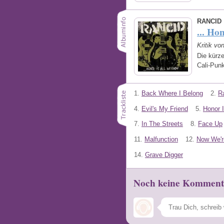
RANCID
... Ho
Kritik vo
Die kürze
Cali-Pun
1.
Back Where I Belong
2.
Ra
4.
Evil's My Friend
5.
Honor 
7.
In The Streets
8.
Face Up
11.
Malfunction
12.
Now We'r
14.
Grave Digger
Noch keine Komment