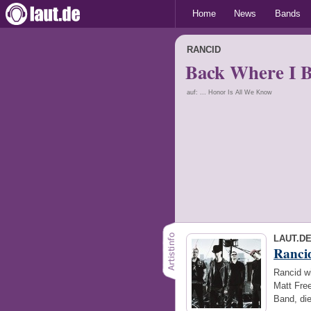
Home
News
Bands
RANCID
Back Where I B
auf: ... Honor Is All We Know
LAUT.D
Ranci
Rancid w
Matt Fre
Band, di