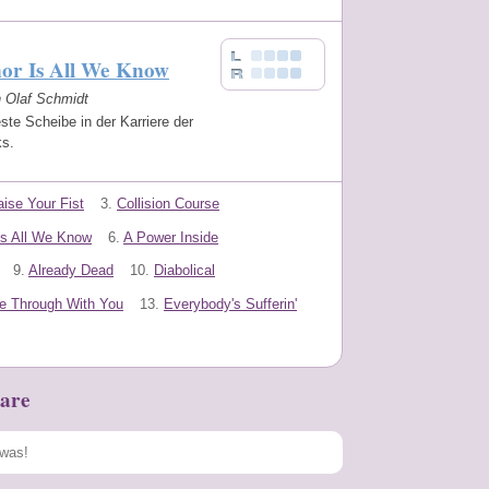
nor Is All We Know
n Olaf Schmidt
ste Scheibe in der Karriere der
ks.
ise Your Fist
3.
Collision Course
Is All We Know
6.
A Power Inside
9.
Already Dead
10.
Diabolical
e Through With You
13.
Everybody's Sufferin'
are
Speichern