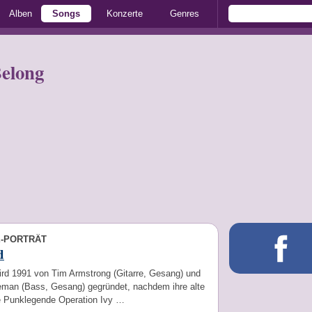
Alben
Songs
Konzerte
Genres
elong
E-PORTRÄT
d
ird 1991 von Tim Armstrong (Gitarre, Gesang) und
eman (Bass, Gesang) gegründet, nachdem ihre alte
e Punklegende Operation Ivy …