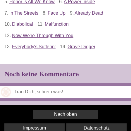
5.
Honor Is All We Know
6.
A Power Inside
7.
In The Streets
8.
Face Up
9.
Already Dead
10.
Diabolical
11.
Malfunction
12.
Now We're Through With You
13.
Everybody's Sufferin'
14.
Grave Digger
Noch keine Kommentare
Speichern
Nach oben
Impressum
Datenschutz