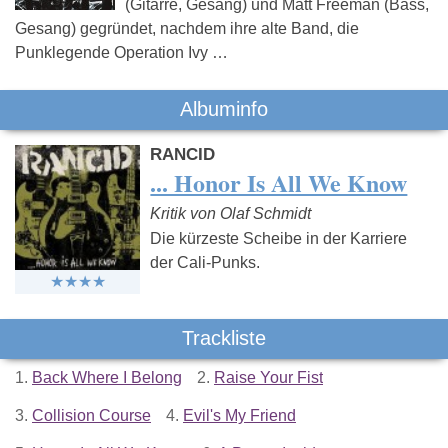
(Gitarre, Gesang) und Matt Freeman (Bass,
Gesang) gegründet, nachdem ihre alte Band, die
Punklegende Operation Ivy …
Albuminfo
RANCID
... Honor Is All We Know
Kritik von Olaf Schmidt
Die kürzeste Scheibe in der Karriere
der Cali-Punks.
Trackliste
1.
Back Where I Belong
2.
Raise Your Fist
3.
Collision Course
4.
Evil's My Friend