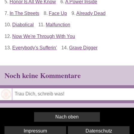
5.
Honor Is All We Know
6.
A Power Inside
7.
In The Streets
8.
Face Up
9.
Already Dead
10.
Diabolical
11.
Malfunction
12.
Now We're Through With You
13.
Everybody's Sufferin'
14.
Grave Digger
Noch keine Kommentare
Speichern
Nach oben
Impressum
Datenschutz