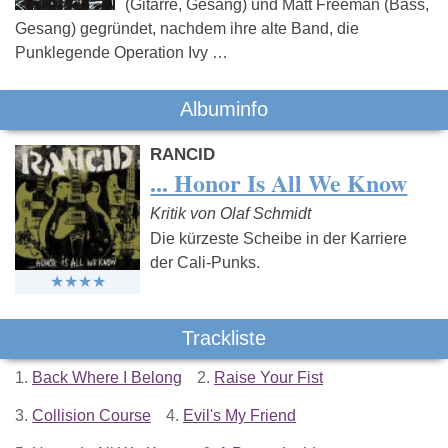
(Gitarre, Gesang) und Matt Freeman (Bass,
Gesang) gegründet, nachdem ihre alte Band, die
Punklegende Operation Ivy …
Albuminfo
RANCID
... Honor Is All We Know
Kritik von Olaf Schmidt
Die kürzeste Scheibe in der Karriere
der Cali-Punks.
Trackliste
1.
Back Where I Belong
2.
Raise Your Fist
3.
Collision Course
4.
Evil's My Friend