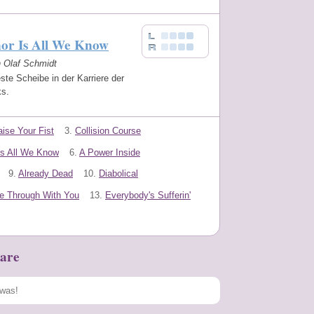
nor Is All We Know
n Olaf Schmidt
ste Scheibe in der Karriere der
ks.
ise Your Fist
3.
Collision Course
Is All We Know
6.
A Power Inside
9.
Already Dead
10.
Diabolical
e Through With You
13.
Everybody's Sufferin'
are
Speichern