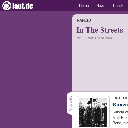
Home
News
Bands
RANCID
In The Streets
auf: ... Honor Is All We Know
LAUT.D
Ranci
Rancid w
Matt Fre
Band, di