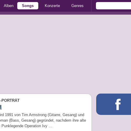
Alben
Songs
Konzerte
Genres
E-PORTRÄT
d
ird 1991 von Tim Armstrong (Gitarre, Gesang) und
eman (Bass, Gesang) gegründet, nachdem ihre alte
e Punklegende Operation Ivy …