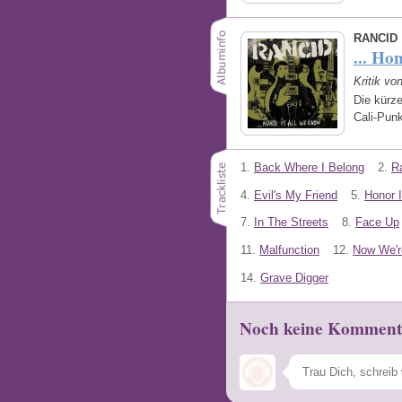
RANCID
... Ho
Kritik vo
Die kürze
Cali-Pun
1.
Back Where I Belong
2.
Ra
4.
Evil's My Friend
5.
Honor 
7.
In The Streets
8.
Face Up
11.
Malfunction
12.
Now We'r
14.
Grave Digger
Noch keine Komment