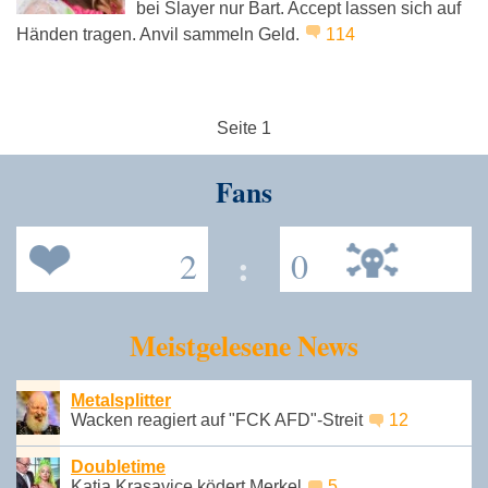
bei Slayer nur Bart. Accept lassen sich auf
Händen tragen. Anvil sammeln Geld.
114
Seite 1
Fans
2
:
0
Meistgelesene News
Metalsplitter
Wacken reagiert auf "FCK AFD"-Streit
12
Doubletime
Katja Krasavice ködert Merkel
5