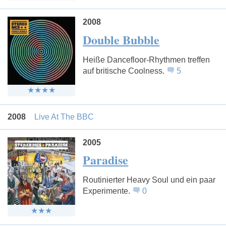
2008
Double Bubble
Heiße Dancefloor-Rhythmen treffen
auf britische Coolness.
5
2008
Live At The BBC
2005
Paradise
Routinierter Heavy Soul und ein paar
Experimente.
0