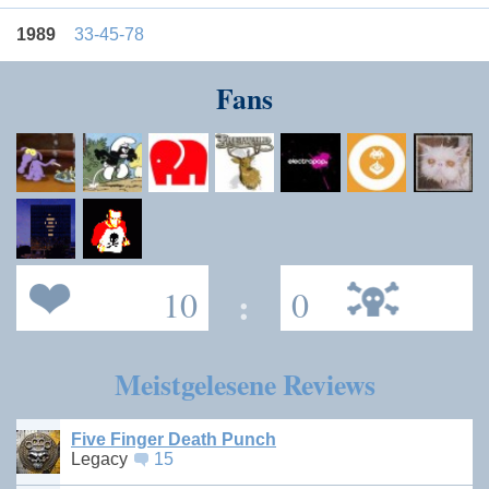
1989
33-45-78
Fans
10
:
0
Meistgelesene Reviews
Five Finger Death Punch
Legacy
15