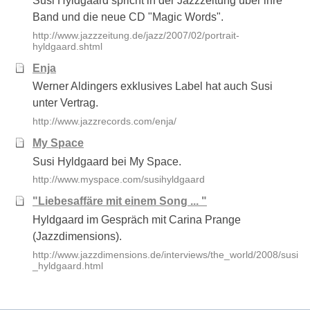
Susi Hyldgaard spricht in der Jazzzeitung über ihre
Band und die neue CD "Magic Words".
http://www.jazzzeitung.de/jazz/2007/02/portrait-
hyldgaard.shtml
Enja
Werner Aldingers exklusives Label hat auch Susi
unter Vertrag.
http://www.jazzrecords.com/enja/
My Space
Susi Hyldgaard bei My Space.
http://www.myspace.com/susihyldgaard
"Liebesaffäre mit einem Song ... "
Hyldgaard im Gespräch mit Carina Prange
(Jazzdimensions).
http://www.jazzdimensions.de/interviews/the_world/2008/susi
_hyldgaard.html