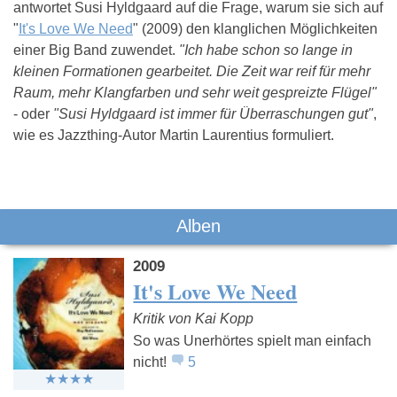
antwortet Susi Hyldgaard auf die Frage, warum sie sich auf
"
It's Love We Need
" (2009) den klanglichen Möglichkeiten
einer Big Band zuwendet.
"Ich habe schon so lange in
kleinen Formationen gearbeitet. Die Zeit war reif für mehr
Raum, mehr Klangfarben und sehr weit gespreizte Flügel"
- oder
"Susi Hyldgaard ist immer für Überraschungen gut"
,
wie es Jazzthing-Autor Martin Laurentius formuliert.
Das könnte Dich auch interessieren:
Alben
2009
It's Love We Need
Kritik von Kai Kopp
So was Unerhörtes spielt man einfach
nicht!
5
The Cinematic
Joss Stone
Amana Mel
Orchestra