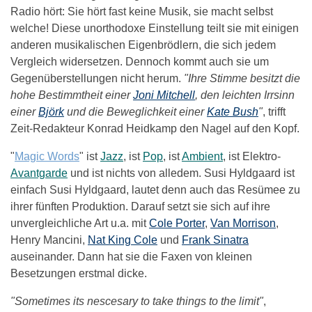
Radio hört: Sie hört fast keine Musik, sie macht selbst
welche! Diese unorthodoxe Einstellung teilt sie mit einigen
anderen musikalischen Eigenbrödlern, die sich jedem
Vergleich widersetzen. Dennoch kommt auch sie um
Gegenüberstellungen nicht herum.
"Ihre Stimme besitzt die
hohe Bestimmtheit einer
Joni Mitchell
, den leichten Irrsinn
einer
Björk
und die Beweglichkeit einer
Kate Bush
"
, trifft
Zeit-Redakteur Konrad Heidkamp den Nagel auf den Kopf.
"
Magic Words
" ist
Jazz
, ist
Pop
, ist
Ambient
, ist Elektro-
Avantgarde
und ist nichts von alledem. Susi Hyldgaard ist
einfach Susi Hyldgaard, lautet denn auch das Resümee zu
ihrer fünften Produktion. Darauf setzt sie sich auf ihre
unvergleichliche Art u.a. mit
Cole Porter
,
Van Morrison
,
Henry Mancini,
Nat King Cole
und
Frank Sinatra
auseinander. Dann hat sie die Faxen von kleinen
Besetzungen erstmal dicke.
"Sometimes its nescesary to take things to the limit"
,