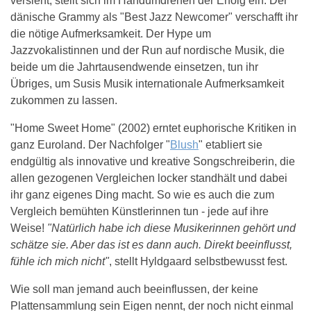
versieht, stellt sich im Handumdrehen der Erfolg ein. Der
dänische Grammy als "Best Jazz Newcomer" verschafft ihr
die nötige Aufmerksamkeit. Der Hype um
Jazzvokalistinnen und der Run auf nordische Musik, die
beide um die Jahrtausendwende einsetzen, tun ihr
Übriges, um Susis Musik internationale Aufmerksamkeit
zukommen zu lassen.
"Home Sweet Home" (2002) erntet euphorische Kritiken in
ganz Euroland. Der Nachfolger "
Blush
" etabliert sie
endgültig als innovative und kreative Songschreiberin, die
allen gezogenen Vergleichen locker standhält und dabei
ihr ganz eigenes Ding macht. So wie es auch die zum
Vergleich bemühten Künstlerinnen tun - jede auf ihre
Weise!
"Natürlich habe ich diese Musikerinnen gehört und
schätze sie. Aber das ist es dann auch. Direkt beeinflusst,
fühle ich mich nicht"
, stellt Hyldgaard selbstbewusst fest.
Wie soll man jemand auch beeinflussen, der keine
Plattensammlung sein Eigen nennt, der noch nicht einmal