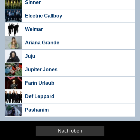
Sinner
Electric Callboy
Weimar
Ariana Grande
Juju
Jupiter Jones
Farin Urlaub
Def Leppard
Pashanim
Nach oben