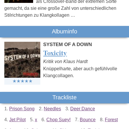
als Crossover-Band der extremen Sorte
gemacht, da sie eine große Zahl von unterschiedlichen
Stilrichtungen zu Klangkollagen …
Albuminfo
SYSTEM OF A DOWN
Toxicity
Kritik von Klaus Hardt
Knüppelharte, aber auch gefühlvolle
Klangcollagen.
Trackliste
1.
Prison Song
2.
Needles
3.
Deer Dance
4.
Jet Pilot
5.
x
6.
Chop Suey!
7.
Bounce
8.
Forest