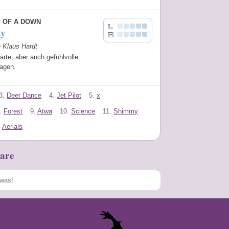
 OF A DOWN
ty
n Klaus Hardt
rte, aber auch gefühlvolle
lagen.
3.
Deer Dance
4.
Jet Pilot
5.
x
.
Forest
9.
Atwa
10.
Science
11.
Shimmy
.
Aerials
are
Speichern