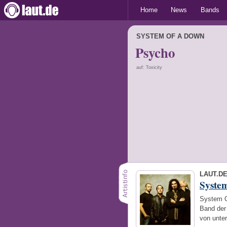
Home
News
Bands
SYSTEM OF A DOWN
Psycho
auf: Toxicity
LAUT.D
Syste
System O
Band der
von unter