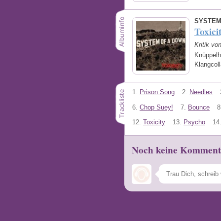
SYSTEM
Toxici
Kritik vo
Knüppelha
Klangcol
1.
Prison Song
2.
Needles
6.
Chop Suey!
7.
Bounce
8
12.
Toxicity
13.
Psycho
14
Noch keine Komment