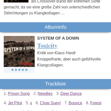
als Crossover-Band der extremen Sorte
gemacht, da sie eine große Zahl von unterschiedlichen
Stilrichtungen zu Klangkollagen …
Albuminfo
SYSTEM OF A DOWN
Toxicity
Kritik von Klaus Hardt
Knüppelharte, aber auch gefühlvolle
Klangcollagen.
Trackliste
1.
Prison Song
2.
Needles
3.
Deer Dance
4.
Jet Pilot
5.
x
6.
Chop Suey!
7.
Bounce
8.
Forest