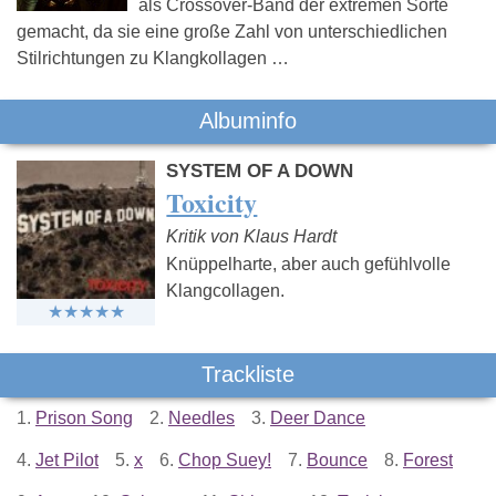
als Crossover-Band der extremen Sorte
gemacht, da sie eine große Zahl von unterschiedlichen
Stilrichtungen zu Klangkollagen …
Albuminfo
SYSTEM OF A DOWN
Toxicity
Kritik von Klaus Hardt
Knüppelharte, aber auch gefühlvolle
Klangcollagen.
Trackliste
1.
Prison Song
2.
Needles
3.
Deer Dance
4.
Jet Pilot
5.
x
6.
Chop Suey!
7.
Bounce
8.
Forest