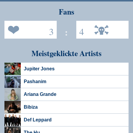
Speichern
Fans
3
:
4
Meistgeklickte Artists
Jupiter Jones
Pashanim
Ariana Grande
Bibiza
Def Leppard
The Hu