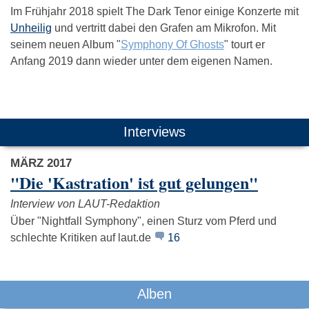
Im Frühjahr 2018 spielt The Dark Tenor einige Konzerte mit
Unheilig
und vertritt dabei den Grafen am Mikrofon. Mit
seinem neuen Album "
Symphony Of Ghosts
" tourt er
Anfang 2019 dann wieder unter dem eigenen Namen.
Das könnte Dich auch interessieren:
Interviews
MÄRZ 2017
"Die 'Kastration' ist gut gelungen"
Interview von LAUT-Redaktion
Über "Nightfall Symphony", einen Sturz vom Pferd und
schlechte Kritiken auf laut.de
16
Hans Zimmer
David Garrett
Marshall
Alexande
Alben