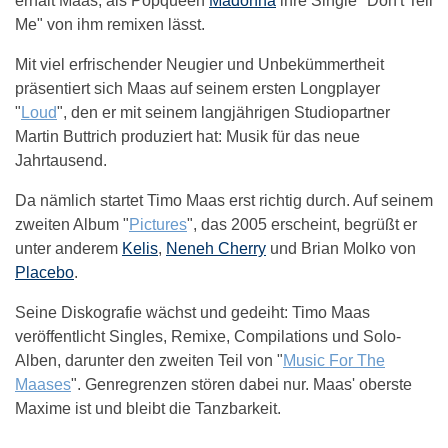
erhält Maas, als Popqueen
Madonna
ihre Single "Don't Tell
Me" von ihm remixen lässt.
Mit viel erfrischender Neugier und Unbekümmertheit
präsentiert sich Maas auf seinem ersten Longplayer
"
Loud
", den er mit seinem langjährigen Studiopartner
Martin Buttrich produziert hat: Musik für das neue
Jahrtausend.
Da nämlich startet Timo Maas erst richtig durch. Auf seinem
zweiten Album "
Pictures
", das 2005 erscheint, begrüßt er
unter anderem
Kelis
,
Neneh Cherry
und Brian Molko von
Placebo
.
Seine Diskografie wächst und gedeiht: Timo Maas
veröffentlicht Singles, Remixe, Compilations und Solo-
Alben, darunter den zweiten Teil von "
Music For The
Maases
". Genregrenzen stören dabei nur. Maas' oberste
Maxime ist und bleibt die Tanzbarkeit.