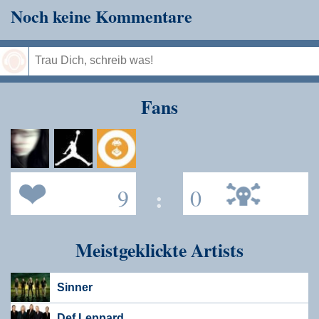
Noch keine Kommentare
Speichern
Fans
9
:
0
Meistgeklickte Artists
Sinner
Def Leppard