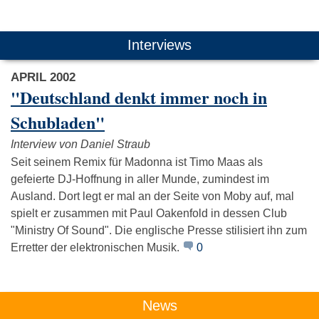
Das könnte Dich auch interessieren:
Interviews
APRIL 2002
"Deutschland denkt immer noch in
Schubladen"
Interview von Daniel Straub
Deichkind
Seeed
Jazzano
Seit seinem Remix für Madonna ist Timo Maas als
gefeierte DJ-Hoffnung in aller Munde, zumindest im
Ausland. Dort legt er mal an der Seite von Moby auf, mal
spielt er zusammen mit Paul Oakenfold in dessen Club
"Ministry Of Sound". Die englische Presse stilisiert ihn zum
Erretter der elektronischen Musik.
0
News