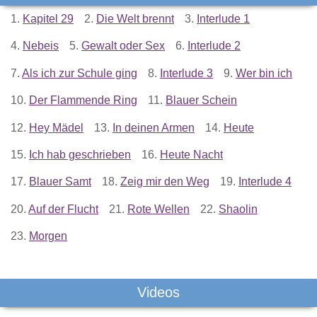
1.
Kapitel 29
2.
Die Welt brennt
3.
Interlude 1
4.
Nebeis
5.
Gewalt oder Sex
6.
Interlude 2
7.
Als ich zur Schule ging
8.
Interlude 3
9.
Wer bin ich
10.
Der Flammende Ring
11.
Blauer Schein
12.
Hey Mädel
13.
In deinen Armen
14.
Heute
15.
Ich hab geschrieben
16.
Heute Nacht
17.
Blauer Samt
18.
Zeig mir den Weg
19.
Interlude 4
20.
Auf der Flucht
21.
Rote Wellen
22.
Shaolin
23.
Morgen
Videos