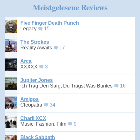
Meistgelesene Reviews
Five Finger Death Punch
Legacy
15
The Strokes
Reality Awaits
17
Arca
XXXXX
3
Jupiter Jones
Ich Trag Den Sarg, Du Trägst Was Buntes
16
Amigos
Cleopatra
34
Charli XCX
Music, Fashion, Film
9
Black Sabbath