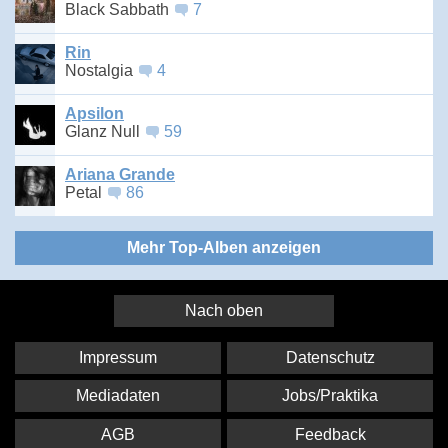
Black Sabbath
7
Rin
Nostalgia
4
Apsilon
Glanz Null
59
Ariana Grande
Petal
86
Mehr Top-Alben anzeigen
Nach oben
Impressum
Datenschutz
Mediadaten
Jobs/Praktika
AGB
Feedback