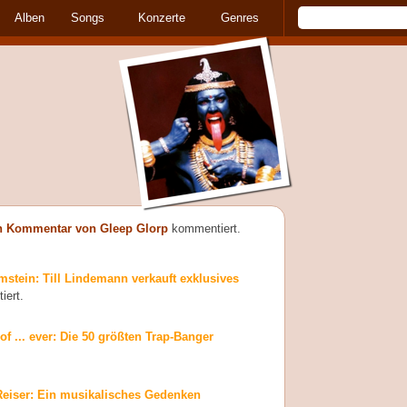
Alben
Songs
Konzerte
Genres
n Kommentar von Gleep Glorp
kommentiert.
stein: Till Lindemann verkauft exklusives
ert.
of ... ever: Die 50 größten Trap-Banger
Reiser: Ein musikalisches Gedenken