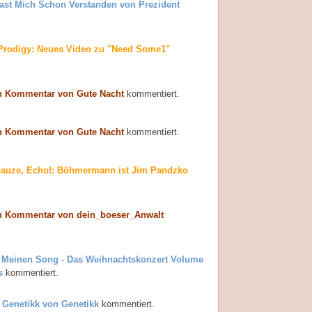
ast Mich Schon Verstanden von Prezident
Prodigy: Neues Video zu "Need Some1"
n Kommentar von Gute Nacht
kommentiert.
n Kommentar von Gute Nacht
kommentiert.
auze, Echo!: Böhmermann ist Jim Pandzko
n Kommentar von dein_boeser_Anwalt
 Meinen Song - Das Weihnachtskonzert Volume
s
kommentiert.
 Genetikk von Genetikk
kommentiert.