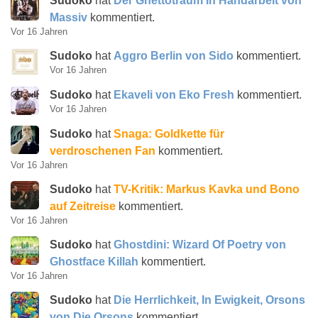
Sudoko
hat
Der Ghettotraum In Handarbeit von
Massiv
kommentiert.
Vor 16 Jahren
Sudoko
hat
Aggro Berlin von Sido
kommentiert.
Vor 16 Jahren
Sudoko
hat
Ekaveli von Eko Fresh
kommentiert.
Vor 16 Jahren
Sudoko
hat
Snaga: Goldkette für
verdroschenen Fan
kommentiert.
Vor 16 Jahren
Sudoko
hat
TV-Kritik: Markus Kavka und Bono
auf Zeitreise
kommentiert.
Vor 16 Jahren
Sudoko
hat
Ghostdini: Wizard Of Poetry von
Ghostface Killah
kommentiert.
Vor 16 Jahren
Sudoko
hat
Die Herrlichkeit, In Ewigkeit, Orsons
von Die Orsons
kommentiert.