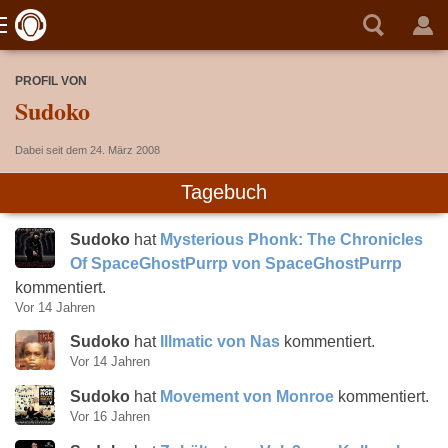
PROFIL VON
Sudoko
Dabei seit dem 24. März 2008
Tagebuch
Sudoko
hat
Mysterious Phonk: The Chronicles
Of SpaceGhostPurrp von SpaceGhostPurrp
kommentiert.
Vor 14 Jahren
Sudoko
hat
Illmatic von Nas
kommentiert.
Vor 14 Jahren
Sudoko
hat
Movement von Monroe
kommentiert.
Vor 16 Jahren