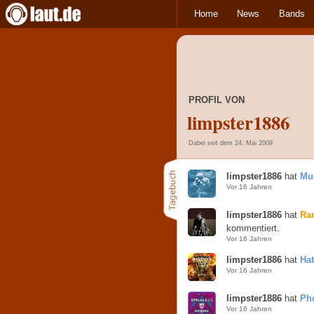
Home
News
Bands
PROFIL VON
limpster1886
Dabei seit dem 24. Mai 2009
limpster1886
hat
Mu
Vor 16 Jahren
limpster1886
hat
Ram
kommentiert.
Vor 16 Jahren
limpster1886
hat
Ha
Vor 16 Jahren
limpster1886
hat
Ph
Vor 16 Jahren