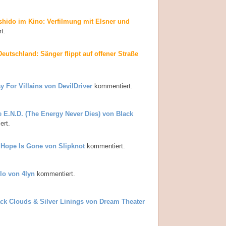
hido im Kino: Verfilmung mit Elsner und
t.
Deutschland: Sänger flippt auf offener Straße
y For Villains von DevilDriver
kommentiert.
 E.N.D. (The Energy Never Dies) von Black
rt.
 Hope Is Gone von Slipknot
kommentiert.
lo von 4lyn
kommentiert.
ck Clouds & Silver Linings von Dream Theater