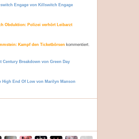
lswitch Engage von Killswitch Engage
h Obduktion: Polizei verhört Leibarzt
mmstein: Kampf den Ticketbörsen
kommentiert.
st Century Breakdown von Green Day
e High End Of Low von Marilyn Manson