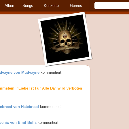
Alben
Songs
Konzerte
Genres
dvayne von Mudvayne
kommentiert.
mstein: "Liebe Ist Für Alle Da" wird verboten
tebreed von Hatebreed
kommentiert.
oenix von Emil Bulls
kommentiert.