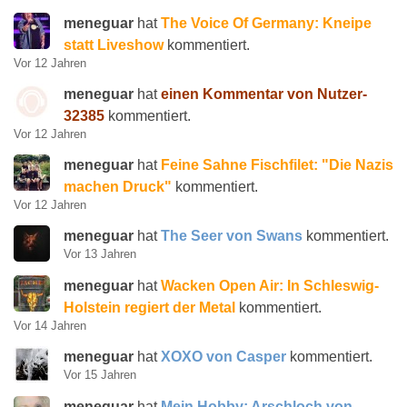
meneguar
hat
The Voice Of Germany: Kneipe
statt Liveshow
kommentiert.
Vor 12 Jahren
meneguar
hat
einen Kommentar von Nutzer-
32385
kommentiert.
Vor 12 Jahren
meneguar
hat
Feine Sahne Fischfilet: "Die Nazis
machen Druck"
kommentiert.
Vor 12 Jahren
meneguar
hat
The Seer von Swans
kommentiert.
Vor 13 Jahren
meneguar
hat
Wacken Open Air: In Schleswig-
Holstein regiert der Metal
kommentiert.
Vor 14 Jahren
meneguar
hat
XOXO von Casper
kommentiert.
Vor 15 Jahren
meneguar
hat
Mein Hobby: Arschloch von