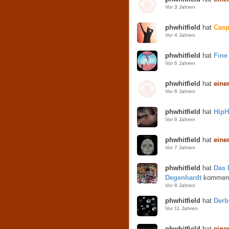
Vor 3 Jahren
phwhitfield
hat
Casp
Vor 4 Jahren
phwhitfield
hat
Fine
Vor 6 Jahren
phwhitfield
hat
eine
Vor 6 Jahren
phwhitfield
hat
HipH
Vor 6 Jahren
phwhitfield
hat
eine
Vor 7 Jahren
phwhitfield
hat
Das 
Degenhardt
kommenti
Vor 8 Jahren
phwhitfield
hat
Derb
Vor 11 Jahren
phwhitfield
hat
eine