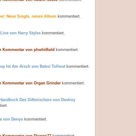
er: Neue Single, neues Album
kommentiert.
 Line von Harry Styles
kommentiert.
n Kommentar von phwhitfield
kommentiert.
op Ist Am Arsch von Babsi Tollwut
kommentiert.
n Kommentar von Organ Grinder
kommentiert.
Handbuch Des Giftmischers von Destroy
ert.
e von Denyo
kommentiert.
n Kommentar von Django77
kommentiert.