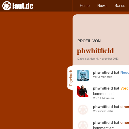
Home
News
Bands
PROFIL VON
phwhitfield
Dabei seit dem 9. November 2013
phwhitfield
hat
Neoc
Vor 3 Monaten
phwhitfield
hat
Vorc
kommentiert.
Vor 11 Monaten
phwhitfield
hat
eine
Vor einem Jahr
phwhitfield
hat
eine
kommentiert.