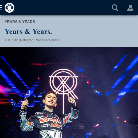
YEARS & YEARS
Years & Years.
© laut.de (Fotograf: Rainer Keuenhof)