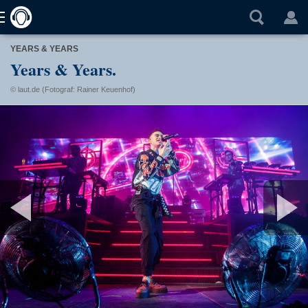
YEARS & YEARS
Years & Years.
© laut.de (Fotograf: Rainer Keuenhof)