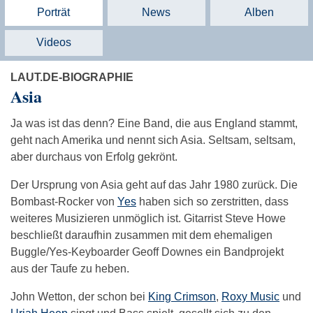
Porträt
News
Alben
Videos
LAUT.DE-BIOGRAPHIE
Asia
Ja was ist das denn? Eine Band, die aus England stammt,
geht nach Amerika und nennt sich Asia. Seltsam, seltsam,
aber durchaus von Erfolg gekrönt.
Der Ursprung von Asia geht auf das Jahr 1980 zurück. Die
Bombast-Rocker von
Yes
haben sich so zerstritten, dass
weiteres Musizieren unmöglich ist. Gitarrist Steve Howe
beschließt daraufhin zusammen mit dem ehemaligen
Buggle/Yes-Keyboarder Geoff Downes ein Bandprojekt
aus der Taufe zu heben.
John Wetton, der schon bei
King Crimson
,
Roxy Music
und