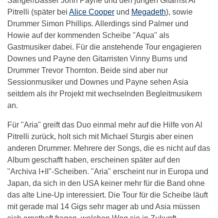
Sänger/Basser John Payne und den jungen Gitarrist Al
Pitrelli (später bei
Alice Cooper
und
Megadeth
), sowie
Drummer Simon Phillips. Allerdings sind Palmer und
Howie auf der kommenden Scheibe "Aqua" als
Gastmusiker dabei. Für die anstehende Tour engagieren
Downes und Payne den Gitarristen Vinny Burns und
Drummer Trevor Thornton. Beide sind aber nur
Sessionmusiker und Downes und Payne sehen Asia
seitdem als ihr Projekt mit wechselnden Begleitmusikern
an.
Für "Aria" greift das Duo einmal mehr auf die Hilfe von Al
Pitrelli zurück, holt sich mit Michael Sturgis aber einen
anderen Drummer. Mehrere der Songs, die es nicht auf das
Album geschafft haben, erscheinen später auf den
"Archiva I+II"-Scheiben. "Aria" erscheint nur in Europa und
Japan, da sich in den USA keiner mehr für die Band ohne
das alte Line-Up interessiert. Die Tour für die Scheibe läuft
mit gerade mal 14 Gigs sehr mager ab und Asia müssen