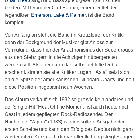
Uriah Heep
singt und Bass spielt, gesellt sich zu den
beiden. Mit Drummer Carl Palmer, einem Drittel der
legendären
Emerson, Lake & Palmer
, ist die Band
komplett.
Von Anfang an steht die Band im Kreuzfeuer der Kritik,
denn der Background der Musiker gibt Anlass zur
Vermutung, dass hier der Anachronismus der Supergroups
aus den Siebzigern in die Achtziger hinübergerettet
werden soll. Als aber dann das selbstbetitelte Debüt
erscheint, strafen sie alle Kritiker Lügen. "Asia" setzt sich
an die Spitze der amerikanischen Billboard Charts und hält
diese Position insgesamt neun Wochen.
Das Album verkauft sich 1982 so gut wie kein anderes und
der Single-Hit "Heat Of The Moment" ist auch heute noch
Gast in jedem gepflegten Rock-Radiosender. Der
Nachfolger "Alpha" (1983) ist eine softere Ausgabe der
ersten Scheibe und kann den Erfolg des Debüts nicht ganz
wiederholen. Kurz nach der Veröffentlichung steigt Sänger