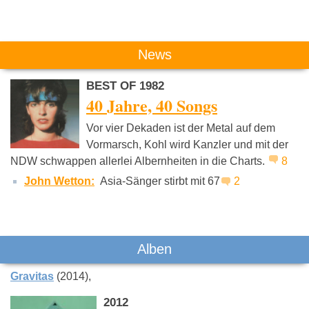
Das könnte Dich auch interessieren:
News
BEST OF 1982
40 Jahre, 40 Songs
Vor vier Dekaden ist der Metal auf dem
Vormarsch, Kohl wird Kanzler und mit der
NDW schwappen allerlei Albernheiten in die Charts.
8
Peter Gabriel
Sparks
King Crim
John Wetton:
Asia-Sänger stirbt mit 67
2
Alben
Gravitas
(2014)
2012