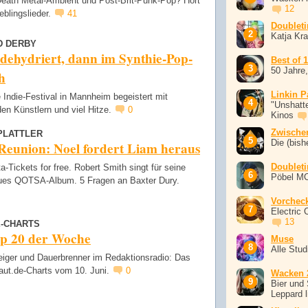
Death Metal-Ambient und Post-Brit-Punk-Pop? Hört
12
eblingslieder.
41
Doublet
Katja Kr
D DERBY
dehydriert, dann im Synthie-Pop-
Best of 
50 Jahre
h
Linkin P
 Indie-Festival in Mannheim begeistert mit
"Unshatte
en Künstlern und viel Hitze.
0
Kinos
Zwische
PLATTLER
Die (bish
Reunion: Noel fordert Liam heraus
Doublet
a-Tickets for free. Robert Smith singt für seine
Pöbel M
ues QOTSA-Album. 5 Fragen an Baxter Dury.
Vorchec
Electric 
13
E-CHARTS
op 20 der Woche
Muse
Alle Stu
eiger und Dauerbrenner im Redaktionsradio: Das
laut.de-Charts vom 10. Juni.
0
Wacken 
Bier und 
Leppard l