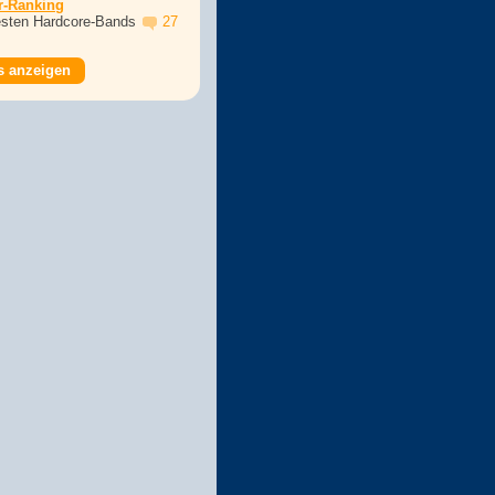
r-Ranking
esten Hardcore-Bands
27
s anzeigen