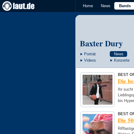
Home
News
Bands
Baxter Dury
Porträt
News
Videos
Konzerte
BEST OF
Die be
Ihr sucht
Lieblings
bis Hype
BEST OF
Die 50
Rifflast