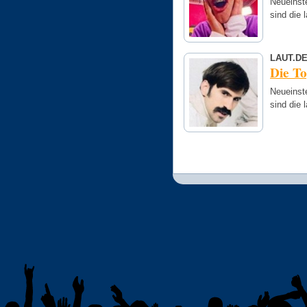
Neueinst
sind die 
LAUT.D
Die T
Neueinst
sind die