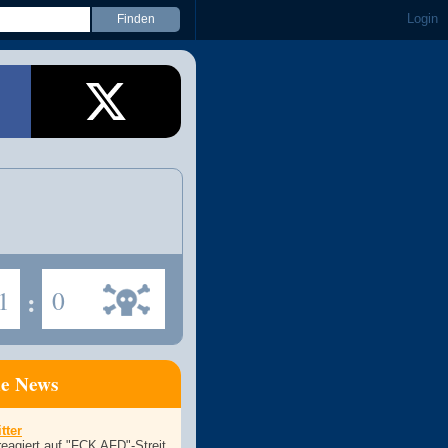
Login
1
:
0
ne News
tter
eagiert auf "FCK AFD"-Streit