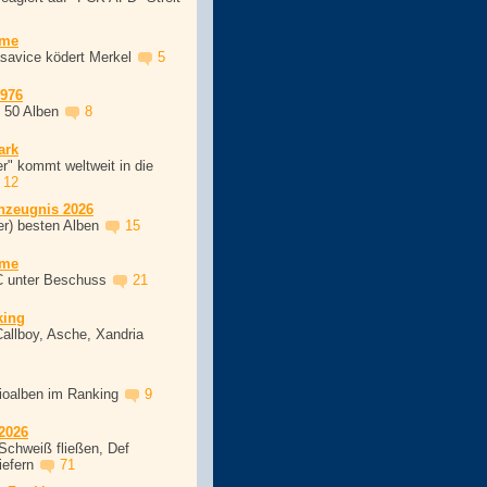
ime
asavice ködert Merkel
5
1976
, 50 Alben
8
ark
r" kommt weltweit in die
12
nzeugnis 2026
er) besten Alben
15
ime
C unter Beschuss
21
king
Callboy, Asche, Xandria
dioalben im Ranking
9
2026
Schweiß fließen, Def
iefern
71