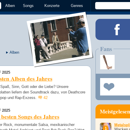
Alben
Songs
Konzerte
Genres
Fans
Alben
 2025
sten Alben des Jahres
 Spaß, Sinn, Gott oder die Liebe? Unsere
platten liefern den Soundtrack dazu, von Deathcore
rpop und Rap-Exzess.
42
Meistgelese
 2025
 besten Songs des Jahres
iger Rock, monumentale Salsa, mexikanischer
Metalspli
Wacken r