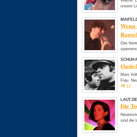
Walzer, 
unsere Li
MAIFEL
Wenn 
Rausc
Das feine
spannend
SCHUH-
Oasis-
Mars Volt
Frau. Ne
12
LAUT.D
Die T
Neueinst
sind die 