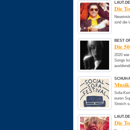
LAUT.D
Die T
Neueinst
sind die 
BEST OF
Die 50
2020 war 
Songs ko
ausblend
SCHUH-
Musik
Sofa-Kon
euren Su
Streich s
LAUT.D
Die T