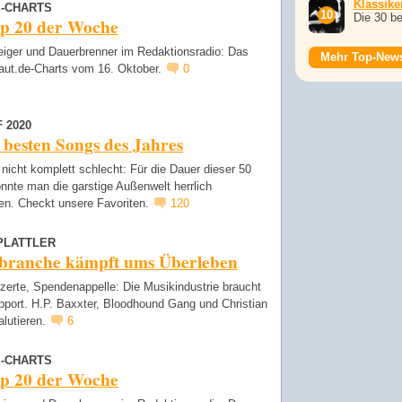
Klassike
E-CHARTS
Die 30 b
op 20 der Woche
eiger und Dauerbrenner im Redaktionsradio: Das
Mehr Top-New
laut.de-Charts vom 16. Oktober.
0
 2020
 besten Songs des Jahres
nicht komplett schlecht: Für die Dauer dieser 50
nnte man die garstige Außenwelt herrlich
en. Checkt unsere Favoriten.
120
PLATTLER
branche kämpft ums Überleben
zerte, Spendenappelle: Die Musikindustrie braucht
pport. H.P. Baxxter, Bloodhound Gang und Christian
alutieren.
6
E-CHARTS
op 20 der Woche