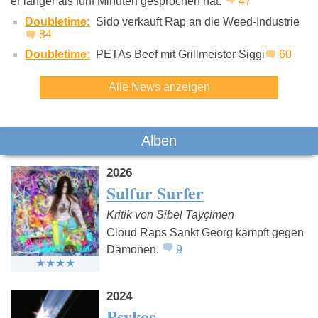
er länger als fünf Minuten gesprochen hat.
47
Ecco2k
2Hollis
Yung Le
Doubletime:
Sido verkauft Rap an die Weed-Industrie
84
Doubletime:
PETAs Beef mit Grillmeister Siggi
60
Alle News anzeigen
Alben
2026
Sulfur Surfer
Kritik von Sibel Tayçimen
Cloud Raps Sankt Georg kämpft gegen
Dämonen.
9
2024
Psykos