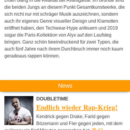
Drain Gang in die Realität der Avantgarde. Im Grunde sind
die beiden Jungs an diesem Punkt Gesamtkunstwerke, die
sich nicht nur mit schräger Musik auszeichnen, sondern
auch ihr eigenes Genre visueller Deisgn und Klamotten
eröffnet haben, den Techwear-Hype anfeuern und 2019
sogar die Paris-Kollektion von Alyx auf den Laufsteg
bringen. Ganz schön beeindruckend für zwei Typen, die
auch fünf Jahre nach ihrem Durchbruch immer noch kaum
geradeaus rappen können.
Das könnte Dich auch interessieren:
News
DOUBLETIME
Endlich wieder Rap-Krieg!
Kendrick gegen Drake, Farid gegen
Bözemann und Fler gegen jeden, mit dem