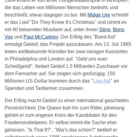
1984 erfährt er von einer Hungerkatastrophe in Äthiopien,
die das Leben von Millionen Menschen bedroht, und
beschließt, etwas dagegen zu tun. Mit
Midge Ure
schreibt
er das Lied "Do They Know It's Christmas" und nimmt es
mit 40 bekannten Musikern auf, unter ihnen
Sting
,
Bono
Vox
und
Paul McCartney
. Der Erfolg des "Band Aid"
ermutigt Geldof, das Projekt auszubauen. Am 13. Juli 1985
treten weltbekannte Künstler bei zwei riesigen Konzerten
in Philadelphia und London auf. "
Gebt uns euer
Scheißgeld!
", fordert Geldof 1.5 Milliarden Zuschauer vor
dem Fernseher auf. Sie zeigen sich großzügig: 150
Millionen US-Dollar kommen durch das "
Live Aid
" an
Spenden und Tantiemen zusammen.
Der Erfolg macht Geldof zu einer international geachteten
Persönlichkeit. Die Queen kürt ihn zum Ritter, jahrelang
gehört er zum engeren Kreis der Kandidaten für den
Friedensnobelpreis. Er selbst nimmt die Sache eher
gelassen. "Is That It?", "War's das schon?" betitelt er