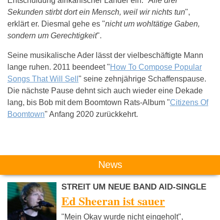
Entschuldung afrikanischer Länder ein. "
Alle drei
Sekunden stirbt dort ein Mensch, weil wir nichts tun
",
erklärt er. Diesmal gehe es "
nicht um wohltätige Gaben,
sondern um Gerechtigkeit
".
Seine musikalische Ader lässt der vielbeschäftigte Mann
lange ruhen. 2011 beendeet "
How To Compose Popular
Songs That Will Sell
" seine zehnjährige Schaffenspause.
Die nächste Pause dehnt sich auch wieder eine Dekade
lang, bis Bob mit dem Boomtown Rats-Album "
Citizens Of
Boomtown
" Anfang 2020 zurückkehrt.
Das könnte Dich auch interessieren:
News
STREIT UM NEUE BAND AID-SINGLE
Ed Sheeran ist sauer
"Mein Okay wurde nicht eingeholt",