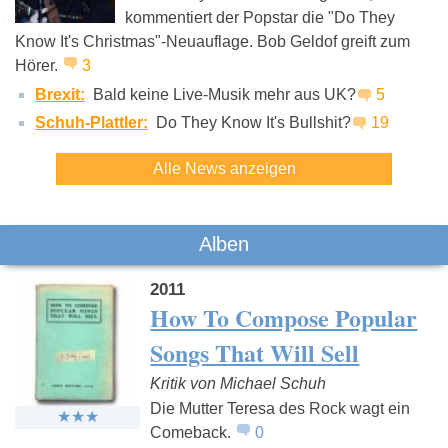
kommentiert der Popstar die "Do They
Know It's Christmas"-Neuauflage. Bob Geldof greift zum
Jupiter Jones
The Strokes
Kettcar
Hörer.
3
Brexit:
Bald keine Live-Musik mehr aus UK?
5
Schuh-Plattler:
Do They Know It's Bullshit?
19
Alle News anzeigen
Alben
2011
How To Compose Popular
Songs That Will Sell
Kritik von Michael Schuh
Die Mutter Teresa des Rock wagt ein
Comeback.
0