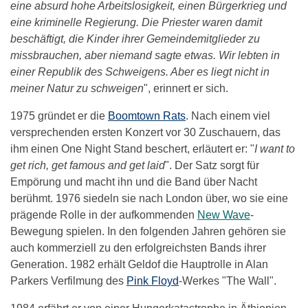
eine absurd hohe Arbeitslosigkeit, einen Bürgerkrieg und
eine kriminelle Regierung. Die Priester waren damit
beschäftigt, die Kinder ihrer Gemeindemitglieder zu
missbrauchen, aber niemand sagte etwas. Wir lebten in
einer Republik des Schweigens. Aber es liegt nicht in
meiner Natur zu schweigen
", erinnert er sich.
1975 gründet er die
Boomtown Rats
. Nach einem viel
versprechenden ersten Konzert vor 30 Zuschauern, das
ihm einen One Night Stand beschert, erläutert er: "
I want to
get rich, get famous and get laid
". Der Satz sorgt für
Empörung und macht ihn und die Band über Nacht
berühmt. 1976 siedeln sie nach London über, wo sie eine
prägende Rolle in der aufkommenden
New Wave
-
Bewegung spielen. In den folgenden Jahren gehören sie
auch kommerziell zu den erfolgreichsten Bands ihrer
Generation. 1982 erhält Geldof die Hauptrolle in Alan
Parkers Verfilmung des
Pink Floyd
-Werkes "The Wall".