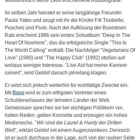
selbstironisch seine 1986 erschienene Autobiografie.
Im selben Jahr heiratet er seine langjährige Freundin
Paula Yates und zeugt mit ihr die Kinder Fifi Trixibelle,
Peaches und Pixie. Nach der Auflösung der Boomtown
Rats erscheint 1986 sein erstes Soloalbum "Deep In The
Heart Of Nowhere", das die erfolgreiche Single "This Is
The World Calling" enthält. Die Nachfolger "Vegetarians Of
Love" (1990) und "The Happy Club" (1992) stoßen auf
weitaus weniger Interesse. "
Live Aid hat meine Karriere
ruiniert
", wird Geldof danach jahrelang klagen.
Er setzt sich jedoch weiterhin für wohltätige Zwecke ein.
Mit
Bono
wird er zum eifrigsten Vertreter eines
Schuldenerlasses der ärmsten Länder der Welt.
Gemeinsam sprechen sie bei wichtigen Politikern vor,
halten Reden, geben Konzerte und erzeugen ein hohes
Medienecho. "
Wir sind die Laurel & Hardy der Dritten
Welt
", erklärt Geldof mit einem Augenzwinkern. Dennoch
ist er auch durchaus in der Lage, sich von der rauhen Seite