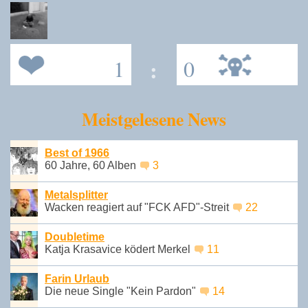
1
:
0
Meistgelesene News
Best of 1966
60 Jahre, 60 Alben
3
Metalsplitter
Wacken reagiert auf "FCK AFD"-Streit
22
Doubletime
Katja Krasavice ködert Merkel
11
Farin Urlaub
Die neue Single "Kein Pardon"
14