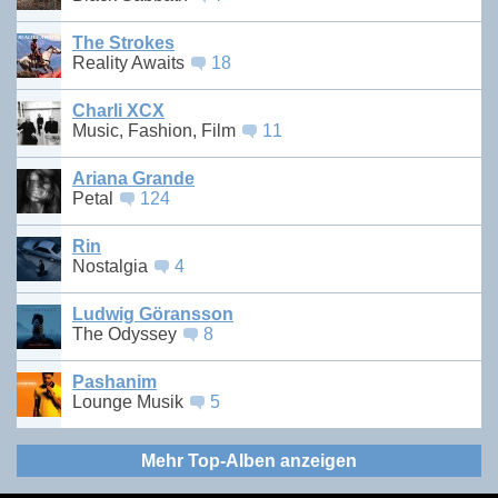
The Strokes
Reality Awaits
18
Charli XCX
Music, Fashion, Film
11
Ariana Grande
Petal
124
Rin
Nostalgia
4
Ludwig Göransson
The Odyssey
8
Pashanim
Lounge Musik
5
Mehr Top-Alben anzeigen