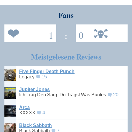
Fans
1
:
0
Meistgelesene Reviews
Five Finger Death Punch
Legacy
15
Jupiter Jones
Ich Trag Den Sarg, Du Trägst Was Buntes
20
Arca
XXXXX
4
Black Sabbath
Black Sabbath
7