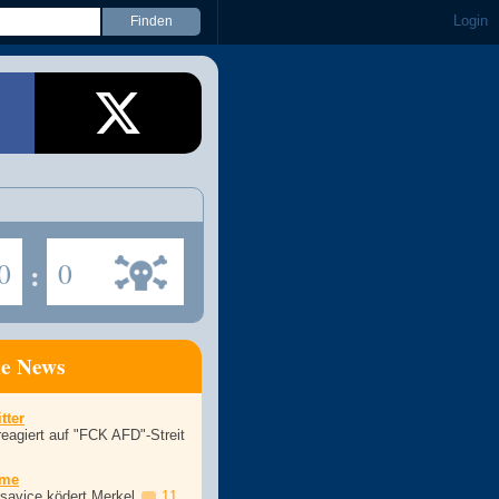
Login
0
:
0
ne News
tter
eagiert auf "FCK AFD"-Streit
ime
asavice ködert Merkel
11