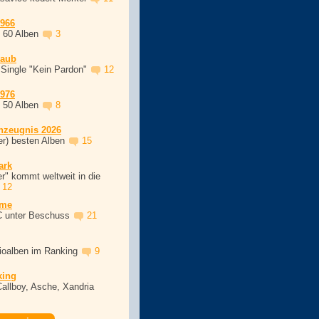
1966
, 60 Alben
3
laub
 Single "Kein Pardon"
12
1976
, 50 Alben
8
nzeugnis 2026
er) besten Alben
15
ark
r" kommt weltweit in die
12
ime
C unter Beschuss
21
dioalben im Ranking
9
king
Callboy, Asche, Xandria