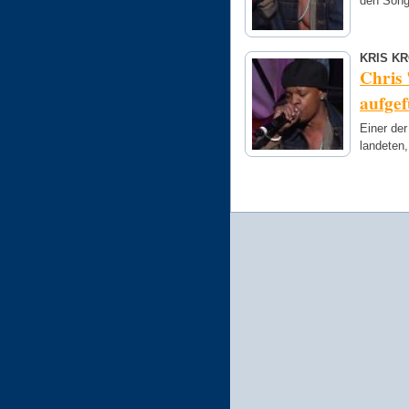
den Song
KRIS K
Chris
aufge
Einer der
landeten,