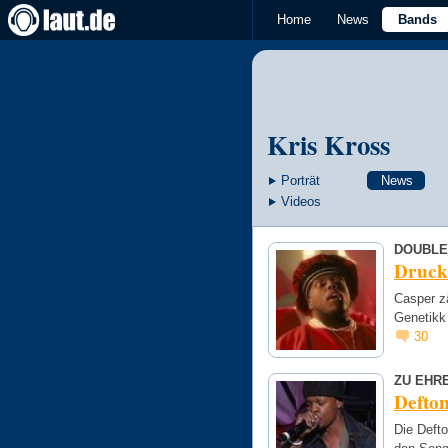
Home
News
Bands
Kris Kross
Porträt
News
Videos
DOUBLE
Druck 
Casper zä
Genetikk 
30
ZU EHR
Defton
Die Deft