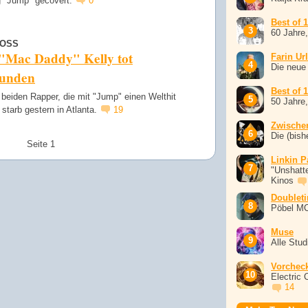
 "Jump" gecovert.
0
Best of 
60 Jahre
ROSS
 "Mac Daddy" Kelly tot
Farin Ur
Die neue
funden
Best of 
 beiden Rapper, die mit "Jump" einen Welthit
50 Jahre
 starb gestern in Atlanta.
19
Zwische
Die (bish
Seite 1
Linkin P
"Unshatte
Kinos
Doublet
Pöbel M
Muse
Alle Stu
Vorchec
Electric 
14