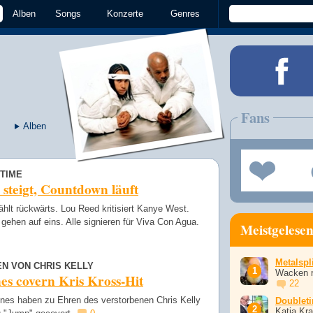
Alben
Songs
Konzerte
Genres
Fans
Alben
TIME
steigt, Countdown läuft
hlt rückwärts. Lou Reed kritisiert Kanye West.
gehen auf eins. Alle signieren für Viva Con Agua.
Meistgelese
Metalspli
EN VON CHRIS KELLY
Wacken r
es covern Kris Kross-Hit
22
ones haben zu Ehren des verstorbenen Chris Kelly
Doublet
Katja Kr