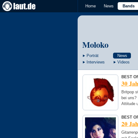
Home
News
Bands
Moloko
Porträt
News
Interviews
Videos
BEST OF
30 Jah
Britpop s
bei uns?
Attitude
BEST OF
20 Jah
Gitarren