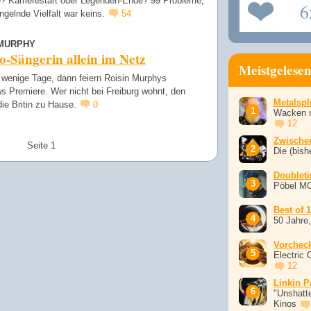
e? Karrierestart oder Legenden-Ende? 99 Probleme,
6
gelnde Vielfalt war keins.
54
 MURPHY
-Sängerin allein im Netz
Meistgelese
 wenige Tage, dann feiern Roisin Murphys
s Premiere. Wer nicht bei Freiburg wohnt, den
Metalspli
ie Britin zu Hause.
0
Wacken r
12
Zwische
Seite 1
Die (bish
Doublet
Pöbel M
Best of 
50 Jahre
Vorchec
Electric 
12
Linkin P
"Unshatte
Kinos