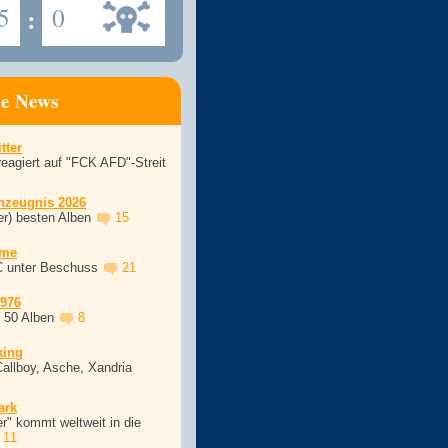
5
:
0
ne News
tter
eagiert auf "FCK AFD"-Streit
nzeugnis 2026
er) besten Alben
15
ime
C unter Beschuss
21
1976
, 50 Alben
8
king
Callboy, Asche, Xandria
ark
r" kommt weltweit in die
11