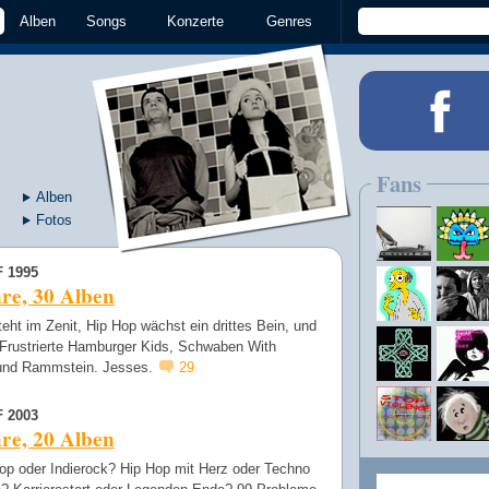
Alben
Songs
Konzerte
Genres
Fans
Alben
Fotos
 1995
re, 30 Alben
teht im Zenit, Hip Hop wächst ein drittes Bein, und
 Frustrierte Hamburger Kids, Schwaben With
 und Rammstein. Jesses.
29
 2003
re, 20 Alben
pop oder Indierock? Hip Hop mit Herz oder Techno