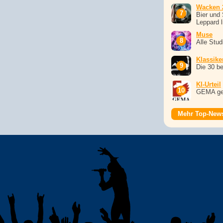
Wacken 
Bier und 
Leppard l
Muse
Alle Stu
Klassike
Die 30 b
KI-Urteil
GEMA ge
Mehr Top-New