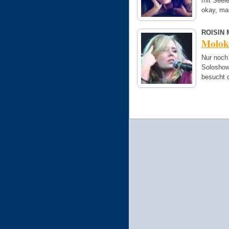
mit Seel
okay, man
ROISIN
Moloko
Nur noch
Soloshow
besucht d