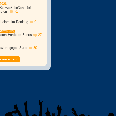
2026
Schweiß fließen, Def
iefern
71
dioalben im Ranking
9
r-Ranking
esten Hardcore-Bands
27
winnt gegen Suno
89
s anzeigen