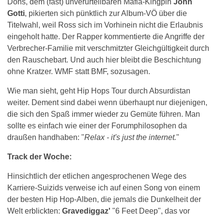
Dons, dem (fast) unverurteilbaren Mafia-Kingpin
John
Gotti
, pikierten sich pünktlich zur Album-VÖ über die
Titelwahl, weil Ross sich im Vorhinein nicht die Erlaubnis
eingeholt hatte. Der Rapper kommentierte die Angriffe der
Verbrecher-Familie mit verschmitzter Gleichgültigkeit durch
den Rauschebart. Und auch hier bleibt die Beschichtung
ohne Kratzer. WMF statt BMF, sozusagen.
Wie man sieht, geht Hip Hops Tour durch Absurdistan
weiter. Dement sind dabei wenn überhaupt nur diejenigen,
die sich den Spaß immer wieder zu Gemüte führen. Man
sollte es einfach wie einer der Forumphilosophen da
draußen handhaben: "
Relax - it's just the internet.
"
Track der Woche:
Hinsichtlich der etlichen angesprochenen Wege des
Karriere-Suizids verweise ich auf einen Song von einem
der besten Hip Hop-Alben, die jemals die Dunkelheit der
Welt erblickten:
Gravediggaz'
"6 Feet Deep", das vor