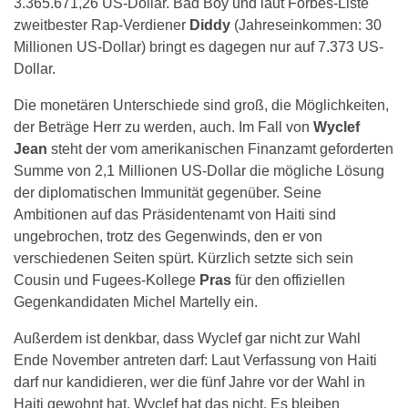
3.365.671,26 US-Dollar. Bad Boy und laut Forbes-Liste
zweitbester Rap-Verdiener
Diddy
(Jahreseinkommen: 30
Millionen US-Dollar) bringt es dagegen nur auf 7.373 US-
Dollar.
Die monetären Unterschiede sind groß, die Möglichkeiten,
der Beträge Herr zu werden, auch. Im Fall von
Wyclef
Jean
steht der vom amerikanischen Finanzamt geforderten
Summe von 2,1 Millionen US-Dollar die mögliche Lösung
der diplomatischen Immunität gegenüber. Seine
Ambitionen auf das Präsidentenamt von Haiti sind
ungebrochen, trotz des Gegenwinds, den er von
verschiedenen Seiten spürt. Kürzlich setzte sich sein
Cousin und Fugees-Kollege
Pras
für den offiziellen
Gegenkandidaten Michel Martelly ein.
Außerdem ist denkbar, dass Wyclef gar nicht zur Wahl
Ende November antreten darf: Laut Verfassung von Haiti
darf nur kandidieren, wer die fünf Jahre vor der Wahl in
Haiti gewohnt hat. Wyclef hat das nicht. Es bleiben