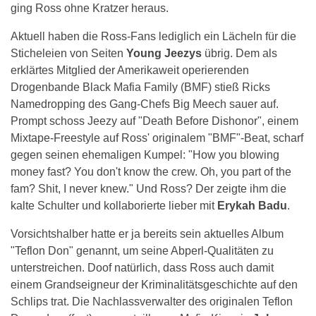
ging Ross ohne Kratzer heraus.
Aktuell haben die Ross-Fans lediglich ein Lächeln für die
Sticheleien von Seiten
Young Jeezys
übrig. Dem als
erklärtes Mitglied der Amerikaweit operierenden
Drogenbande Black Mafia Family (BMF) stieß Ricks
Namedropping des Gang-Chefs Big Meech sauer auf.
Prompt schoss Jeezy auf "Death Before Dishonor", einem
Mixtape-Freestyle auf Ross' originalem "BMF"-Beat, scharf
gegen seinen ehemaligen Kumpel: "How you blowing
money fast? You don't know the crew. Oh, you part of the
fam? Shit, I never knew." Und Ross? Der zeigte ihm die
kalte Schulter und kollaborierte lieber mit
Erykah Badu
.
Vorsichtshalber hatte er ja bereits sein aktuelles Album
"Teflon Don" genannt, um seine Abperl-Qualitäten zu
unterstreichen. Doof natürlich, dass Ross auch damit
einem Grandseigneur der Kriminalitätsgeschichte auf den
Schlips trat. Die Nachlassverwalter des originalen Teflon