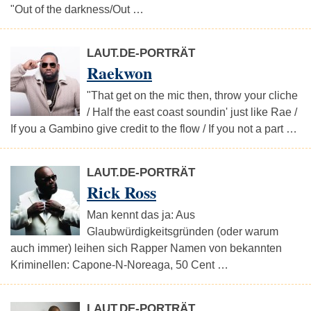
"Out of the darkness/Out …
LAUT.DE-PORTRÄT
Raekwon
"That get on the mic then, throw your cliche
/ Half the east coast soundin' just like Rae /
If you a Gambino give credit to the flow / If you not a part …
LAUT.DE-PORTRÄT
Rick Ross
Man kennt das ja: Aus
Glaubwürdigkeitsgründen (oder warum
auch immer) leihen sich Rapper Namen von bekannten
Kriminellen: Capone-N-Noreaga, 50 Cent …
LAUT.DE-PORTRÄT