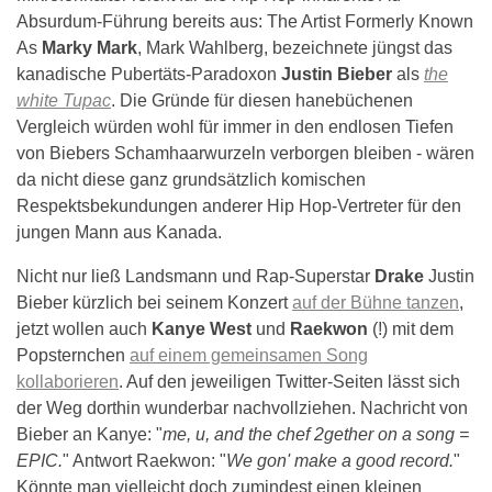
Absurdum-Führung bereits aus: The Artist Formerly Known
As
Marky Mark
, Mark Wahlberg, bezeichnete jüngst das
kanadische Pubertäts-Paradoxon
Justin Bieber
als
the
white Tupac
. Die Gründe für diesen hanebüchenen
Vergleich würden wohl für immer in den endlosen Tiefen
von Biebers Schamhaarwurzeln verborgen bleiben - wären
da nicht diese ganz grundsätzlich komischen
Respektsbekundungen anderer Hip Hop-Vertreter für den
jungen Mann aus Kanada.
Nicht nur ließ Landsmann und Rap-Superstar
Drake
Justin
Bieber kürzlich bei seinem Konzert
auf der Bühne tanzen
,
jetzt wollen auch
Kanye West
und
Raekwon
(!) mit dem
Popsternchen
auf einem gemeinsamen Song
kollaborieren
. Auf den jeweiligen Twitter-Seiten lässt sich
der Weg dorthin wunderbar nachvollziehen. Nachricht von
Bieber an Kanye: "
me, u, and the chef 2gether on a song =
EPIC.
" Antwort Raekwon: "
We gon' make a good record.
"
Könnte man vielleicht doch zumindest einen kleinen