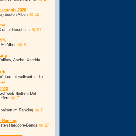
nzeugnis 2026
er) besten Alben
15
ime
C unter Beschuss
21
1976
, 50 Alben
8
king
Callboy, Asche, Xandria
ark
r" kommt weltweit in die
12
2026
Schweiß fließen, Def
iefern
71
dioalben im Ranking
9
r-Ranking
esten Hardcore-Bands
27