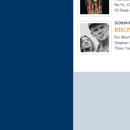
Ne-Yo, Ch
Of Dead 
SCHUH-
RHCP: 
Ein Woch
Stephen 
Thom Yor