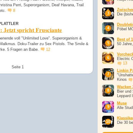
ristina Perri, Superorganism, Deaf Havana, Trail
Zwische
etc.
8
Die (bish
PLATTLER
Doublet
Jetzt spricht Frusciante
Pöbel M
enende voll "Unlimited Love". Superorganism &
Best of 
Malkmus. Doku-Trailer zu Sex Pistols. The Smile &
50 Jahre
ke. 5 Fragen an Babe.
12
Vorchec
Electric 
13
Seite 1
Linkin P
"Unshatte
Kinos
Wacken 
Bier und 
Leppard l
Muse
Alle Stu
Klassike
Die 30 b