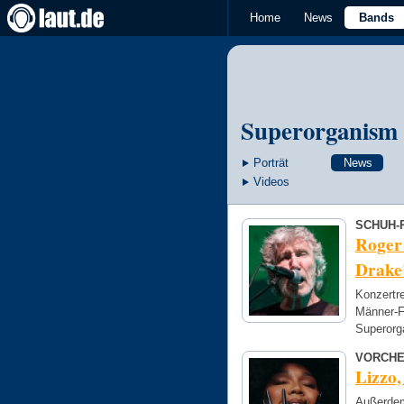
Home
News
Bands
Superorganism
Porträt
News
Videos
SCHUH-
Roger 
Drake
Konzertr
Männer-Fe
Superor
VORCHE
Lizzo,
Außerdem