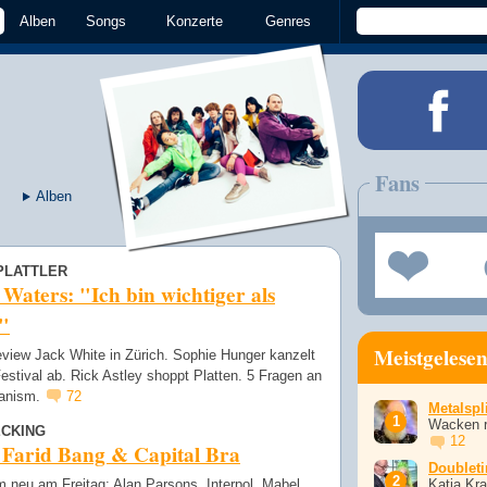
Alben
Songs
Konzerte
Genres
Fans
Alben
PLATTLER
Waters: "Ich bin wichtiger als
"
Meistgelese
eview Jack White in Zürich. Sophie Hunger kanzelt
stival ab. Rick Astley shoppt Platten. 5 Fragen an
ganism.
72
Metalspli
Wacken r
CKING
12
 Farid Bang & Capital Bra
Doublet
 neu am Freitag: Alan Parsons, Interpol, Mabel,
Katja Kr