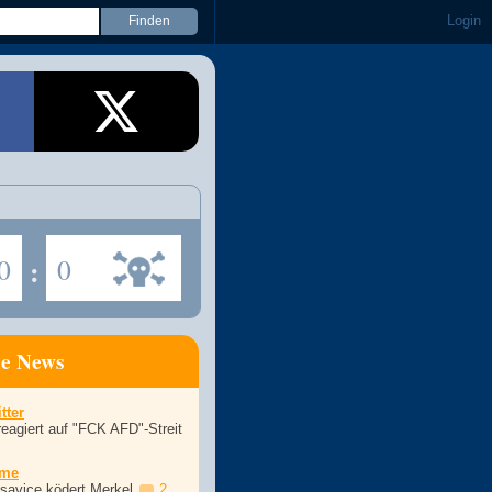
Login
0
:
0
ne News
tter
eagiert auf "FCK AFD"-Streit
ime
asavice ködert Merkel
2