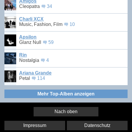
Amigos
Cleopatra
34
Charli XCX
Music, Fashion, Film
10
Apsilon
Glanz Null
59
Rin
Nostalgia
4
Ariana Grande
Petal
114
Mehr Top-Alben anzeigen
Nach oben
Impressum
Datenschutz