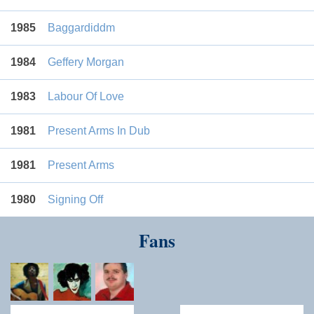
1985
Baggardiddm
1984
Geffery Morgan
1983
Labour Of Love
1981
Present Arms In Dub
1981
Present Arms
1980
Signing Off
Fans