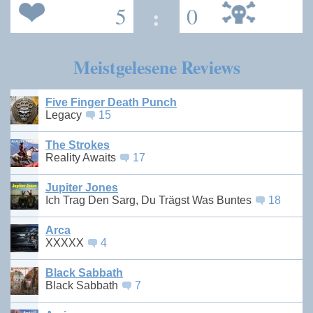
5
:
0
Meistgelesene Reviews
Five Finger Death Punch
Legacy
15
The Strokes
Reality Awaits
17
Jupiter Jones
Ich Trag Den Sarg, Du Trägst Was Buntes
18
Arca
XXXXX
4
Black Sabbath
Black Sabbath
7