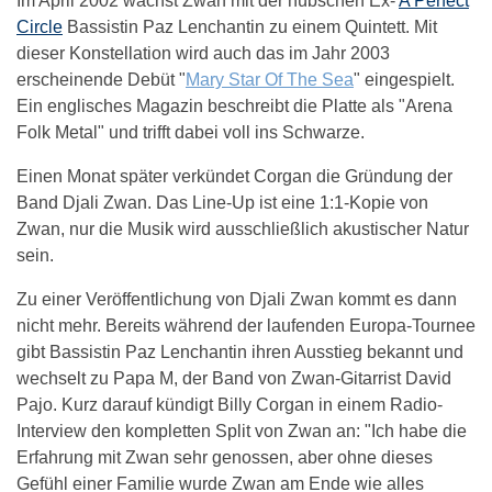
Im April 2002 wächst Zwan mit der hübschen Ex-
A Perfect
Circle
Bassistin Paz Lenchantin zu einem Quintett. Mit
dieser Konstellation wird auch das im Jahr 2003
erscheinende Debüt "
Mary Star Of The Sea
" eingespielt.
Ein englisches Magazin beschreibt die Platte als "Arena
Folk Metal" und trifft dabei voll ins Schwarze.
Einen Monat später verkündet Corgan die Gründung der
Band Djali Zwan. Das Line-Up ist eine 1:1-Kopie von
Zwan, nur die Musik wird ausschließlich akustischer Natur
sein.
Zu einer Veröffentlichung von Djali Zwan kommt es dann
nicht mehr. Bereits während der laufenden Europa-Tournee
gibt Bassistin Paz Lenchantin ihren Ausstieg bekannt und
wechselt zu Papa M, der Band von Zwan-Gitarrist David
Pajo. Kurz darauf kündigt Billy Corgan in einem Radio-
Interview den kompletten Split von Zwan an: "Ich habe die
Erfahrung mit Zwan sehr genossen, aber ohne dieses
Gefühl einer Familie wurde Zwan am Ende wie alles