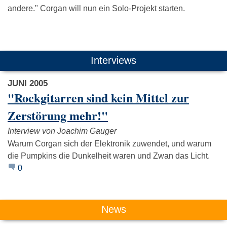
andere." Corgan will nun ein Solo-Projekt starten.
Das könnte Dich auch interessieren:
Interviews
JUNI 2005
"Rockgitarren sind kein Mittel zur
Zerstörung mehr!"
Interview von Joachim Gauger
Placebo
Muse
Kettcar
Warum Corgan sich der Elektronik zuwendet, und warum
die Pumpkins die Dunkelheit waren und Zwan das Licht.
0
News