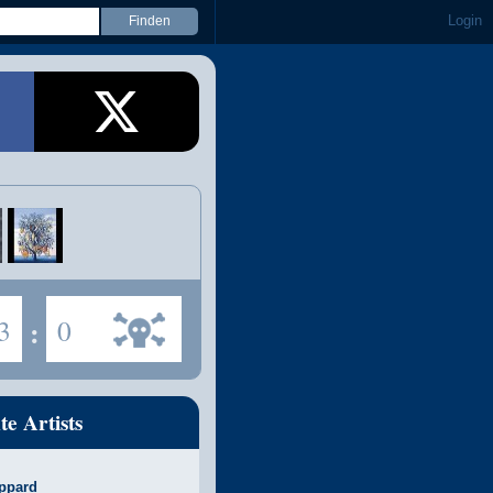
Login
3
:
0
te Artists
ppard