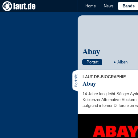
Home
News
Bands
Abay
Porträt
Alben
LAUT.DE-BIOGRAPHIE
Abay
14 Jahre lang leiht Sänger Ay
Koblenzer Alternative Rockern
aufgrund interner Differenzen w