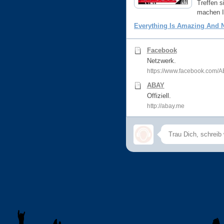
Treffen s
machen I
Everything Is Amazing And 
Facebook
Netzwerk.
https://www.facebook.com/AB
ABAY
Offiziell.
http://abay.me