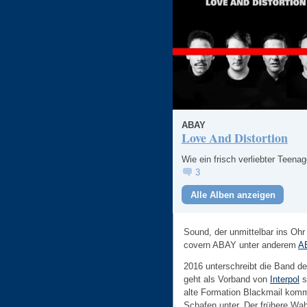
ABAY
Love And Distortion
Wie ein frisch verliebter Teenag
3
Alle Alben anzeigen
Sound, der unmittelbar ins Ohr 
covern ABAY unter anderem
A
2016 unterschreibt die Band d
geht als Vorband von
Interpol
s
alte Formation Blackmail kom
Schafen unter. Der frühere Wah