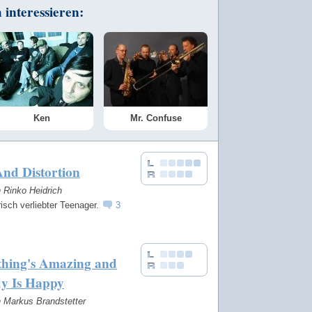
interessieren:
Ken
Mr. Confuse
nd Distortion
n Rinko Heidrich
risch verliebter Teenager.
3
thing's Amazing and
y Is Happy
n Markus Brandstetter