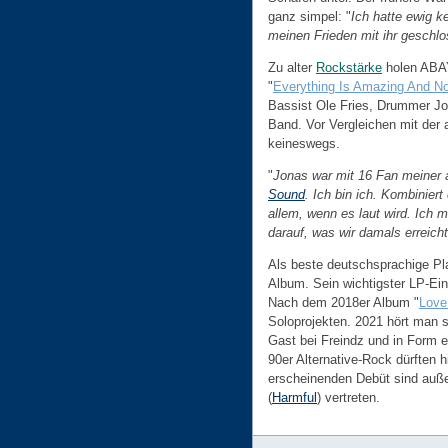
ganz simpel: "
Ich hatte ewig k
meinen Frieden mit ihr geschlo
Zu alter
Rockstärke
holen ABAY
"
Everything Is Amazing And N
Bassist Ole Fries, Drummer Jo
Band. Vor Vergleichen mit der 
keineswegs.
"
Jonas war mit 16 Fan meiner 
Sound
. Ich bin ich. Kombiniert
allem, wenn es laut wird. Ich 
darauf, was wir damals erreich
Als beste deutschsprachige P
Album. Sein wichtigster LP-Ein
Nach dem 2018er Album "
Love
Soloprojekten. 2021 hört man s
Gast bei Freindz und in Form
90er Alternative-Rock dürften 
erscheinenden Debüt sind au
(
Harmful
) vertreten.