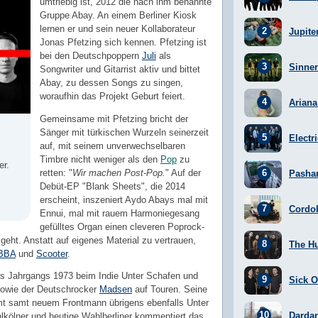
umtriebig ist, 2012 die nach ihm benannte
Gruppe Abay. An einem Berliner Kiosk
lernen er und sein neuer Kollaborateur
Jupite
Jonas Pfetzing sich kennen. Pfetzing ist
bei den Deutschpoppern
Juli
als
Sinner
Songwriter und Gitarrist aktiv und bittet
Abay, zu dessen Songs zu singen,
woraufhin das Projekt Geburt feiert.
Arian
Gemeinsame mit Pfetzing bricht der
Sänger mit türkischen Wurzeln seinerzeit
Electr
auf, mit seinem unverwechselbaren
Timbre nicht weniger als den
Pop
zu
er.
retten: "
Wir machen Post-Pop.
" Auf der
Pasha
Debüt-EP "Blank Sheets", die 2014
erscheint, inszeniert Aydo Abays mal mit
Cordo
Ennui, mal mit rauem Harmoniegesang
gefülltes Organ einen cleveren Poprock-
geht. Anstatt auf eigenes Material zu vertrauen,
The H
BBA
und
Scooter
.
es Jahrgangs 1973 beim Indie Unter Schafen und
Sick Of
owie der Deutschrocker
Madsen
auf Touren. Seine
mt samt neuem Frontmann übrigens ebenfalls Unter
Darda
lkölner und heutige Wahlberliner kommentiert das