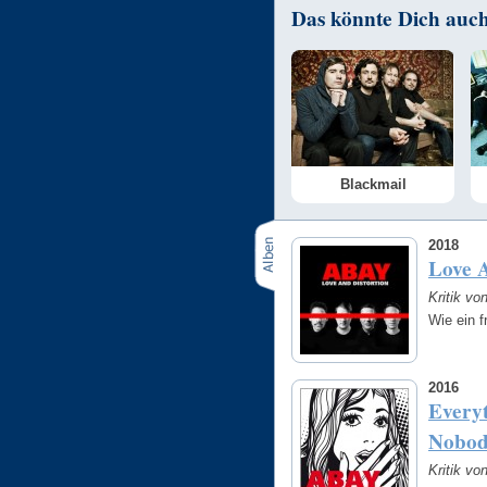
Das könnte Dich auch 
Blackmail
2018
Love A
Kritik vo
Wie ein f
2016
Every
Nobod
Kritik vo