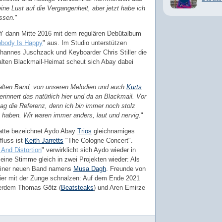
eine Lust auf die Vergangenheit, aber jetzt habe ich
ssen.
"
 dann Mitte 2016 mit dem regulären Debütalbum
obody Is Happy
" aus. Im Studio unterstützen
hannes Juschzack und Keyboarder Chris Stiller die
alten Blackmail-Heimat scheut sich Abay dabei
alten Band, von unseren Melodien und auch
Kurts
 erinnert das natürlich hier und da an Blackmail. Vor
mag die Referenz, denn ich bin immer noch stolz
t haben. Wir waren immer anders, laut und nervig.
"
latte bezeichnet Aydo Abay
Trios
gleichnamiges
fluss ist
Keith Jarretts
"The Cologne Concert".
 And Distortion
" verwirklicht sich Aydo wieder in
eine Stimme gleich in zwei Projekten wieder: Als
 einer neuen Band namens
Musa Dagh
. Freunde von
hier mit der Zunge schnalzen: Auf dem Ende 2021
ßerdem Thomas Götz (
Beatsteaks
) und Aren Emirze