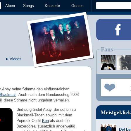
Alben
Songs
Konzerte
Genres
Fans
Videos
do Abay seine Stimme den einflussreichen
Blackmail
. Auch nach dem Bandausstieg 2008
ill diese Stimme nicht ungehört verhallen.
Und so gründet Abay, der schon zu
Meistgeklick
Blackmail-Tagen sowohl mit dem
Poprock-Outfit
Ken
als auch bei
Dazerdoreal zusätzlich anderweitig
Def Le