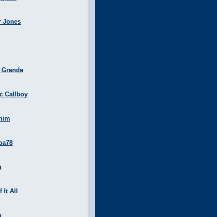
r Jones
a Grande
ic Callboy
nim
ba78
u
 It All
n