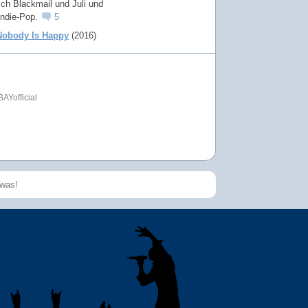
ich Blackmail und Juli und
ndie-Pop.
5
Nobody Is Happy
(2016)
AYofficial
Speichern