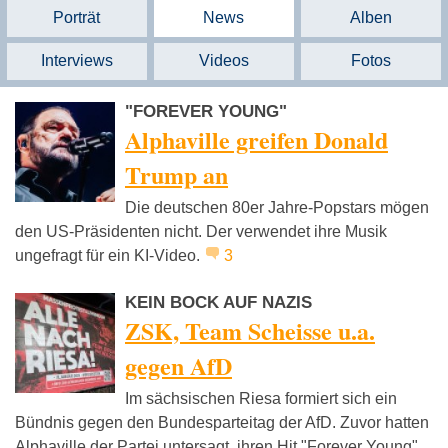
Porträt
News
Alben
Interviews
Videos
Fotos
"FOREVER YOUNG"
Alphaville greifen Donald
Trump an
Die deutschen 80er Jahre-Popstars mögen
den US-Präsidenten nicht. Der verwendet ihre Musik
ungefragt für ein KI-Video.
3
KEIN BOCK AUF NAZIS
ZSK, Team Scheisse u.a.
gegen AfD
Im sächsischen Riesa formiert sich ein
Bündnis gegen den Bundesparteitag der AfD. Zuvor hatten
Alphaville der Partei untersagt, ihren Hit "Forever Young"