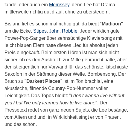
fände, oder auch ein
Morrissey
, denn Lee hat Drama
mittlerweile richtig gut drauf, ohne zu übersteuern.
Bislang lief es schon mal richtig gut, da biegt "
Madison
"
um die Ecke.
Stipes
,
John
,
Robbie
: Jeder wirklich gute
Power-Pop-Sänger über sehnsüchtige Klaviersongs mit
leicht blauen Eiern hätte dieses Lied für absolut jeden
Preis eingekauft. Beim ersten Hören ist man sich nicht
sicher, ob es den Ausbruch zur Mitte gebraucht hätte, aber
der ist eigentlich nur Vorwand für das schönste, kitschigste
Saxofon in der Strömung dieser Welle. Bombensong. Der
Bruch zu "
Darkest Places
" ist im Ton brachial, eine
akustische, flirrende Country-Pop-Nummer voller
Leichtigkeit. Das Topos bleibt: "
I don't wanna live without
you / but I've only learned how to live alone
". Der
Pressetext redet von ganz neuen Sujets, die Lee besänge,
vom Altern und und; in Wirklichkeit singt er von Frauen,
und das schön.