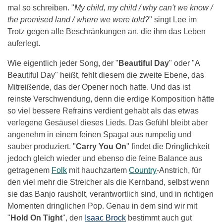
mal so schreiben. "
My child, my child / why can't we know /
the promised land / where we were told?
" singt Lee im
Trotz gegen alle Beschränkungen an, die ihm das Leben
auferlegt.
Wie eigentlich jeder Song, der "
Beautiful Day
" oder "A
Beautiful Day" heißt, fehlt diesem die zweite Ebene, das
Mitreißende, das der Opener noch hatte. Und das ist
reinste Verschwendung, denn die erdige Komposition hätte
so viel bessere Refrains verdient gehabt als das etwas
verlegene Gesäusel dieses Lieds. Das Gefühl bleibt aber
angenehm in einem feinen Spagat aus rumpelig und
sauber produziert. "
Carry You On
" findet die Dringlichkeit
jedoch gleich wieder und ebenso die feine Balance aus
getragenem
Folk
mit hauchzartem
Country
-Anstrich, für
den viel mehr die Streicher als die Kernband, selbst wenn
sie das Banjo rausholt, verantwortlich sind, und in richtigen
Momenten dringlichen Pop. Genau in dem sind wir mit
"
Hold On Tight
", den
Isaac Brock
bestimmt auch gut