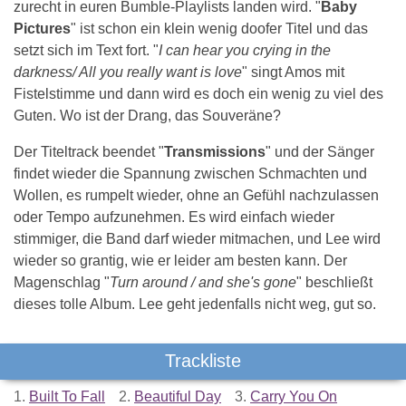
zurecht in euren Bumble-Playlists landen wird. "
Baby
Pictures
" ist schon ein klein wenig doofer Titel und das
setzt sich im Text fort. "
I can hear you crying in the
darkness/ All you really want is love
" singt Amos mit
Fistelstimme und dann wird es doch ein wenig zu viel des
Guten. Wo ist der Drang, das Souveräne?
Der Titeltrack beendet "
Transmissions
" und der Sänger
findet wieder die Spannung zwischen Schmachten und
Wollen, es rumpelt wieder, ohne an Gefühl nachzulassen
oder Tempo aufzunehmen. Es wird einfach wieder
stimmiger, die Band darf wieder mitmachen, und Lee wird
wieder so grantig, wie er leider am besten kann. Der
Magenschlag "
Turn around / and she's gone
" beschließt
dieses tolle Album. Lee geht jedenfalls nicht weg, gut so.
Trackliste
1.
Built To Fall
2.
Beautiful Day
3.
Carry You On