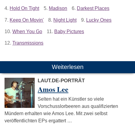
4.
Hold On Tight
5.
Madison
6.
Darkest Places
7.
Keep On Movin'
8.
Night Light
9.
Lucky Ones
10.
When You Go
11.
Baby Pictures
12.
Transmissions
Weiterlesen
LAUT.DE-PORTRÄT
Amos Lee
Selten hat ein Künstler so viele
Vorschusslorbeeren aus qualifizierten
Mündern erhalten wie Amos Lee. Mit zwei selbst
veröffentlichten EPs ergattert …