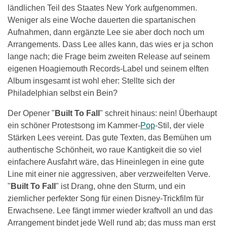
ländlichen Teil des Staates New York aufgenommen.
Weniger als eine Woche dauerten die spartanischen
Aufnahmen, dann ergänzte Lee sie aber doch noch um
Arrangements. Dass Lee alles kann, das wies er ja schon
lange nach; die Frage beim zweiten Release auf seinem
eigenen Hoagiemouth Records-Label und seinem elften
Album insgesamt ist wohl eher: Stellte sich der
Philadelphian selbst ein Bein?
Der Opener "
Built To Fall
" schreit hinaus: nein! Überhaupt
ein schöner Protestsong im Kammer-
Pop
-Stil, der viele
Stärken Lees vereint. Das gute Texten, das Bemühen um
authentische Schönheit, wo raue Kantigkeit die so viel
einfachere Ausfahrt wäre, das Hineinlegen in eine gute
Line mit einer nie aggressiven, aber verzweifelten Verve.
"
Built To Fall
" ist Drang, ohne den Sturm, und ein
ziemlicher perfekter Song für einen Disney-Trickfilm für
Erwachsene. Lee fängt immer wieder kraftvoll an und das
Arrangement bindet jede Well rund ab; das muss man erst