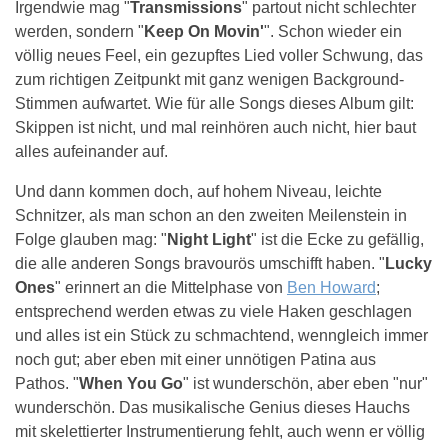
Irgendwie mag "
Transmissions
" partout nicht schlechter
werden, sondern "
Keep On Movin'
". Schon wieder ein
völlig neues Feel, ein gezupftes Lied voller Schwung, das
zum richtigen Zeitpunkt mit ganz wenigen Background-
Stimmen aufwartet. Wie für alle Songs dieses Album gilt:
Skippen ist nicht, und mal reinhören auch nicht, hier baut
alles aufeinander auf.
Und dann kommen doch, auf hohem Niveau, leichte
Schnitzer, als man schon an den zweiten Meilenstein in
Folge glauben mag: "
Night Light
" ist die Ecke zu gefällig,
die alle anderen Songs bravourös umschifft haben. "
Lucky
Ones
" erinnert an die Mittelphase von
Ben Howard
;
entsprechend werden etwas zu viele Haken geschlagen
und alles ist ein Stück zu schmachtend, wenngleich immer
noch gut; aber eben mit einer unnötigen Patina aus
Pathos. "
When You Go
" ist wunderschön, aber eben "nur"
wunderschön. Das musikalische Genius dieses Hauchs
mit skelettierter Instrumentierung fehlt, auch wenn er völlig