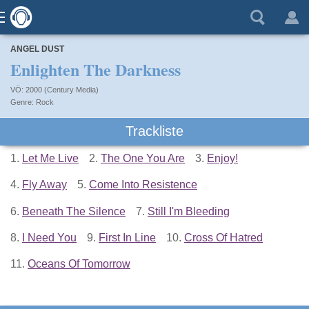
ANGEL DUST
Enlighten The Darkness
VÖ: 2000 (Century Media)
Rock
Trackliste
1.
Let Me Live
2.
The One You Are
3.
Enjoy!
4.
Fly Away
5.
Come Into Resistence
6.
Beneath The Silence
7.
Still I'm Bleeding
8.
I Need You
9.
First In Line
10.
Cross Of Hatred
11.
Oceans Of Tomorrow