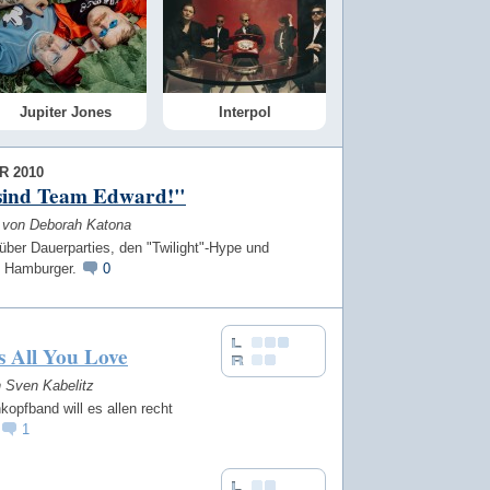
Jupiter Jones
Interpol
R 2010
sind Team Edward!"
w von Deborah Katona
über Dauerparties, den "Twilight"-Hype und
e Hamburger.
0
s All You Love
n Sven Kabelitz
kopfband will es allen recht
1