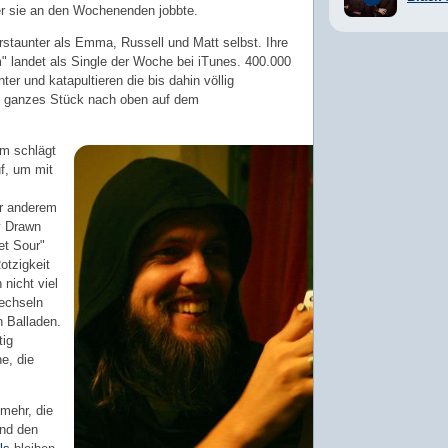
 der sie an den Wochenenden jobbte.
erstaunter als Emma, Russell und Matt selbst. Ihre
" landet als Single der Woche bei iTunes. 400.000
er und katapultieren die bis dahin völlig
n ganzes Stück nach oben auf dem
um schlägt
uf, um mit
r anderem
y Drawn
et Sour"
otzigkeit
 nicht viel
echseln
n Balladen.
tig
e, die
 mehr, die
nd den