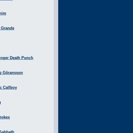
nim
a Grande
inger Death Punch
g Göransson
ic Callboy
u
rokes
 Sabbath