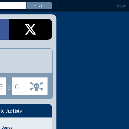
Login
5
:
0
te Artists
r Jones