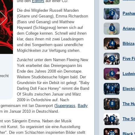
und den
Editors
auf einer CD.
Die drei Mitglieder Russell Marsden
Pasha
(Gitarre und Gesang), Emma Richardson
(Bass und Gesang) und Matthew
Hayward (Schlagzeug) lernen sich auf
Arian
dem College kennen. Schnell wird ihnen
klar, dass ihnen mit zwei Leadsängern
Bibiza
und drei Songwritern quasi unendliche
Möglichkeiten zur Verfügung stehen.
Five F
Zunächst unter dem Namen Fleeing New
York erarbeitet das Dreiergespann bis
Ende des Jahres 2008 ein Demotape.
Ludwi
 recht
Weitere Studiobesuche folgen bald. Der
Grundstein für ein Debüt ist gelegt. "Baby
Darling Doll Face Honey" nimmt die Band
Electr
Of Skulls zwischen Januar und März
2009 in Oxfordshire auf. Nach
The H
 gemeinsam mit Ian Davenport (
Supergrass
,
Badly
um im Januar 2010 in Deutschland.
The St
mt von Sängerin Emma. Neben der Musik
 mit Kunst. So organisiert sie eine Ausstellung
". Die vom Schlachten inspirierten Bilder stellt
Black