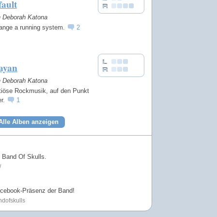
ault
on Deborah Katona
ange a running system.
2
ayan
on Deborah Katona
tiöse Rockmusik, auf den Punkt
er.
1
Alle Alben anzeigen
r Band Of Skulls.
/
Facebook-Präsenz der Band!
ndofskulls