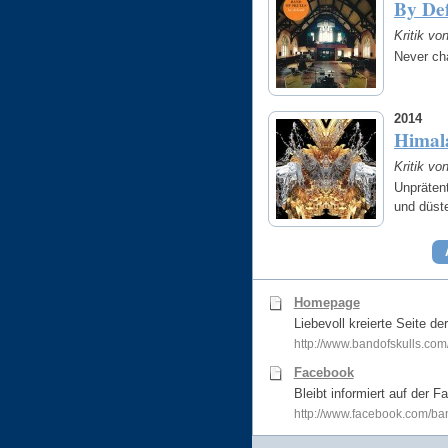
By Def
Kritik v
Never ch
2014
Himal
Kritik v
Unpräten
und düst
Homepage
Liebevoll kreierte Seite de
http://www.bandofskulls.com
Facebook
Bleibt informiert auf der 
http://www.facebook.com/ba