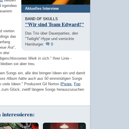
ls
bleiben
d irgendwo
Aktuelles Interview
euerern
BAND OF SKULLS
"Wir sind Team Edward!"
d vierten
Das Trio über Dauerparties, den
rdings das
"Twilight"-Hype und verrückte
anfang
Hamburger.
0
 neue Ära
",
n drei
 abgeschlossenes Werk in sich.
" Ihrer Linie -
 bleiben sie aber treu.
uen Songs ein, alle drei bringen Ideen ein und damit
ses Album hätte auch aus 50 einminütigen Songs
 viele Ideen.
" Produzent Gil Norton (
Pixies
,
Foo
ann zum Glück, zwölf längere Songs herauszusuchen
interessieren: