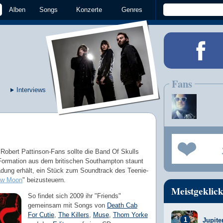
Alben
Songs
Konzerte
Genres
Fans
Interviews
Robert Pattinson-Fans sollte die Band Of Skulls
e Formation aus dem britischen Southampton staunt
nladung erhält, ein Stück zum Soundtrack des Teenie-
New Moon
" beizusteuern.
Meistgeklick
So findet sich 2009 ihr "Friends"
gemeinsam mit Songs von
Death Cab
For Cutie
,
The Killers
,
Muse
,
Thom Yorke
Jupite