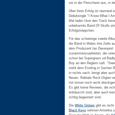
sie in der Fleischerei aus, in
Über ihren Erfolg ist niemand 
Debütsingle "I Know What I Am
Mal laden User den Track herunt
unbekannte Band Of Skulls ei
Erfolgstreppchen.
Für das schwierige zweite Alb
die Band in Wales ihre Zelte a
dem Produzent Ian Davenport
zusammenzuarbeiten, der unte
schon bei Supergrass ud Badl
Boy an den Reglern saß. "Swe
steht dem Erstling in Sachen R
in nichts nach, bringt aber auch
Neues. Rabiate Rock-Orgien w
mit immer noch recht dreckige
Es gibt keine Reviews, die rich
enttäuscht sind, aber auch kein
richtig begeistert sind.
Die
White Stripes
gibt es nicht
Black Keys
nehmen Amerika u