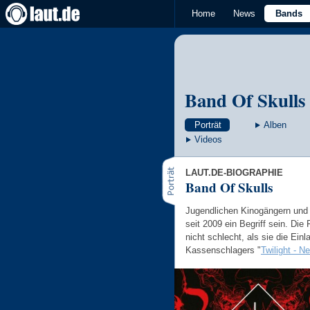
Home
News
Bands
Band Of Skulls
Porträt
Alben
Videos
LAUT.DE-BIOGRAPHIE
Band Of Skulls
Jugendlichen Kinogängern und 
seit 2009 ein Begriff sein. Di
nicht schlecht, als sie die Ei
Kassenschlagers "
Twilight - 