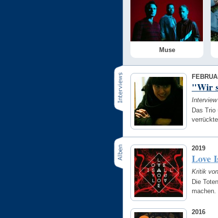
Muse
FEBRUA
"Wir 
Intervie
Das Trio 
verrückt
2019
Love I
Kritik vo
Die Toten
machen.
2016