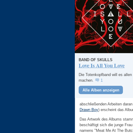
BAND OF SKULLS
Love Is All You Love
Die Totenkopfband will es allen
machen.
1
Alle Alben anzeigen
abschließenden Arbeiten daran
Drawn Boy
) erscheint das Alb
Das Artwork des Albums stam
beschäftigt sich die junge Frau
namens "Meat Me At The Butcher