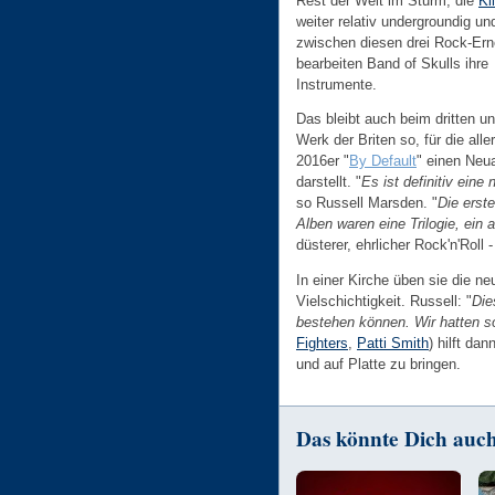
Rest der Welt im Sturm, die
Kil
weiter relativ undergroundig un
zwischen diesen drei Rock-Ern
bearbeiten Band of Skulls ihre
Instrumente.
Das bleibt auch beim dritten un
Werk der Briten so, für die alle
2016er "
By Default
" einen Neu
darstellt. "
Es ist definitiv eine
so Russell Marsden. "
Die erste
Alben waren eine Trilogie, ein
düsterer, ehrlicher Rock'n'Roll -
In einer Kirche üben sie die ne
Vielschichtigkeit. Russell: "
Die
bestehen können. Wir hatten so
Fighters
,
Patti Smith
) hilft d
und auf Platte zu bringen.
Das könnte Dich auch 