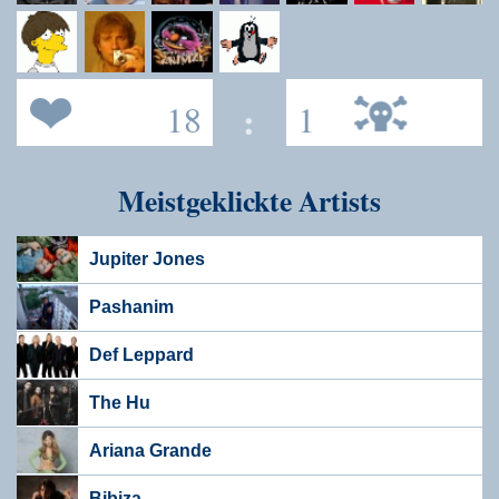
18
:
1
Meistgeklickte Artists
Jupiter Jones
Pashanim
Def Leppard
The Hu
Ariana Grande
Bibiza