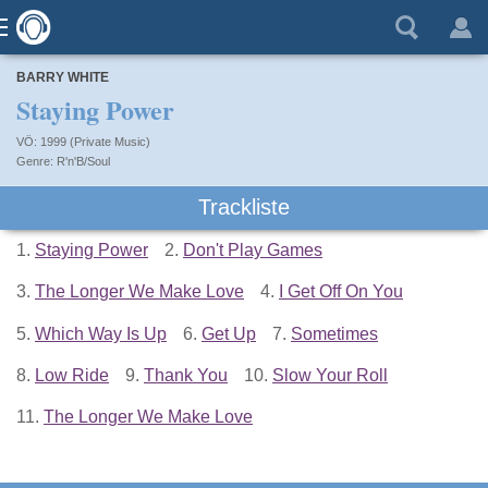
BARRY WHITE
Staying Power
VÖ: 1999 (Private Music)
R'n'B/Soul
Trackliste
1.
Staying Power
2.
Don't Play Games
3.
The Longer We Make Love
4.
I Get Off On You
5.
Which Way Is Up
6.
Get Up
7.
Sometimes
8.
Low Ride
9.
Thank You
10.
Slow Your Roll
11.
The Longer We Make Love