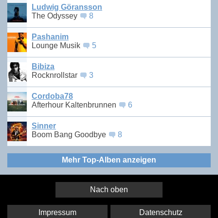
Ludwig Göransson
The Odyssey
8
Pashanim
Lounge Musik
5
Bibiza
Rocknrollstar
3
Cordoba78
Afterhour Kaltenbrunnen
6
Sinner
Boom Bang Goodbye
8
Mehr Top-Alben anzeigen
Nach oben
Impressum
Datenschutz