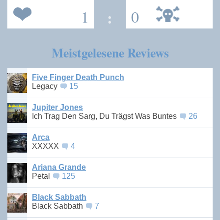
1
:
0
Meistgelesene Reviews
Five Finger Death Punch
Legacy
15
Jupiter Jones
Ich Trag Den Sarg, Du Trägst Was Buntes
26
Arca
XXXXX
4
Ariana Grande
Petal
125
Black Sabbath
Black Sabbath
7