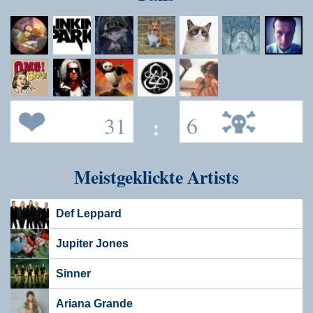
31
:
6
Meistgeklickte Artists
Def Leppard
Jupiter Jones
Sinner
Ariana Grande