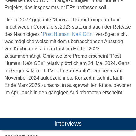
Release des von BMTH angekündigten "Post Human"-
Projekts, das insgesamt vier EPs umfassen soll.
Die für 2022 geplante "Survival Horror European Tour"
findet wegen Corona erst 2023 statt, und auch der Release
des Nachfolgers "
Post Human: NeX GEn
" verzögert sich,
was möglicherweise mit dem überraschenden Ausstieg
von Keyboarder Jordan Fish im Herbst 2023
zusammenhängt. Ohne weitere Promo erscheint "Post
Human: NeX GEn" relativ plötzlich am 24. Mai 2024. Ganz
im Gegensatz zu "L.I.V.E. In São Paulo": Der bereits im
November 2024 aufgezeichnete Konzertmitschnitt läuft
Ende März 2026 zunächst in ausgewählten Kinos, bevor er
im April auch in den gängigen Audioformaten erscheint.
Das könnte Dich auch interessieren:
Interviews