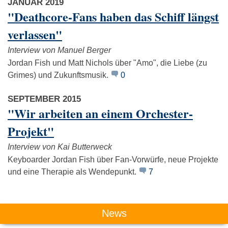
JANUAR 2019
"Deathcore-Fans haben das Schiff längst
verlassen"
Interview von Manuel Berger
System Of A
Rammstein
Bullet For
Jordan Fish und Matt Nichols über "Amo", die Liebe (zu
Down
Valentin
Grimes) und Zukunftsmusik.
0
SEPTEMBER 2015
"Wir arbeiten an einem Orchester-
Projekt"
Interview von Kai Butterweck
Keyboarder Jordan Fish über Fan-Vorwürfe, neue Projekte
und eine Therapie als Wendepunkt.
7
News