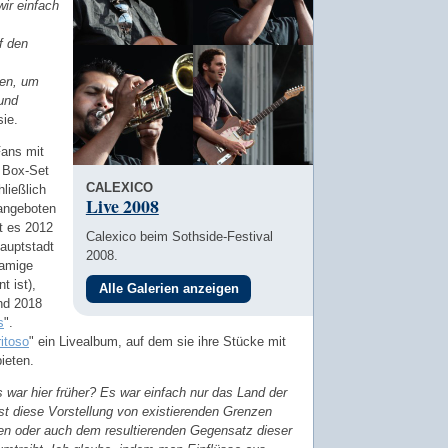
wir einfach
f den
ten, um
und
sie.
Fans mit
 Box-Set
CALEXICO
ließlich
Live 2008
 angeboten
t es 2012
Calexico beim Sothside-Festival
Hauptstadt
2008.
namige
t ist),
Alle Galerien anzeigen
nd 2018
s
".
ritoso
" ein Livealbum, auf dem sie ihre Stücke mit
ieten.
s war hier früher? Es war einfach nur das Land der
st diese Vorstellung von existierenden Grenzen
zen oder auch dem resultierenden Gegensatz dieser