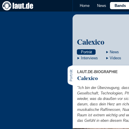
Home
News
Bands
Calexico
Porträt
News
Interviews
Videos
LAUT.DE-BIOGRAPHIE
Calexico
"Ich bin der Überzeugung, dass 
Gesellschaft, Technologien, Ph
wieder, was da draußen vor si
darum, dass dein Herz am rich
musikalische Raffinessen, Nu
Raum ist extrem wichtig und wi
das Gefühl in eben diesem Ra