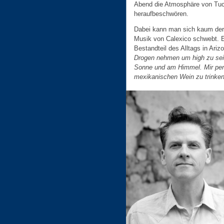
Abend die Atmosphäre von Tu
heraufbeschwören.
Dabei kann man sich kaum der 
Musik von Calexico schwebt. Ei
Bestandteil des Alltags in Ariz
Drogen nehmen um high zu sein.
Sonne und am Himmel. Mir persö
mexikanischen Wein zu trinken