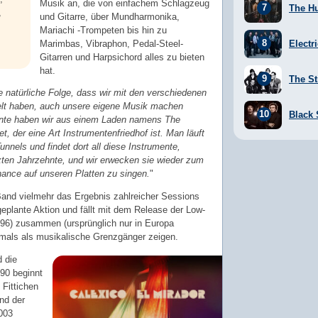
Musik an, die von einfachem Schlagzeug
The H
,
und Gitarre, über Mundharmonika,
Mariachi -Trompeten bis hin zu
Marimbas, Vibraphon, Pedal-Steel-
Electr
Gitarren und Harpsichord alles zu bieten
hat.
The St
e natürliche Folge, dass wir mit den verschiedenen
elt haben, auch unsere eigene Musik machen
Black
mente haben wir aus einem Laden namens The
t, der eine Art Instrumentenfriedhof ist. Man läuft
nnels und findet dort all diese Instrumente,
zten Jahrzehnte, und wir erwecken sie wieder zum
ance auf unseren Platten zu singen.
"
Band vielmehr das Ergebnis zahlreicher Sessions
eplante Aktion und fällt mit dem Release der Low-
96) zusammen (ursprünglich nur in Europa
rstmals als musikalische Grenzgänger zeigen.
 die
990 beginnt
Fittichen
nd der
2003