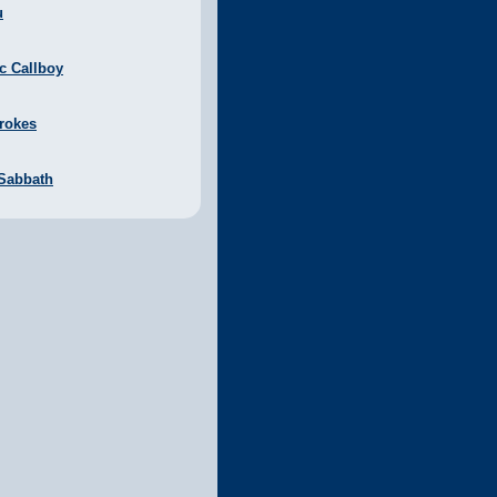
u
ic Callboy
rokes
 Sabbath