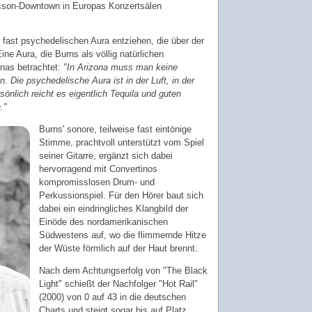
cson-Downtown in Europas Konzertsälen
fast psychedelischen Aura entziehen, die über der
ne Aura, die Burns als völlig natürlichen
onas betrachtet:
"In Arizona muss man keine
 Die psychedelische Aura ist in der Luft, in der
nlich reicht es eigentlich Tequila und guten
."
Burns' sonore, teilweise fast eintönige
Stimme, prachtvoll unterstützt vom Spiel
seiner Gitarre, ergänzt sich dabei
hervorragend mit Convertinos
kompromisslosen Drum- und
Perkussionspiel. Für den Hörer baut sich
dabei ein eindringliches Klangbild der
Einöde des nordamerikanischen
Südwestens auf, wo die flimmernde Hitze
der Wüste förmlich auf der Haut brennt.
Nach dem Achtungserfolg von "The Black
Light" schießt der Nachfolger "Hot Rail"
(2000) von 0 auf 43 in die deutschen
Charts und steigt sogar bis auf Platz