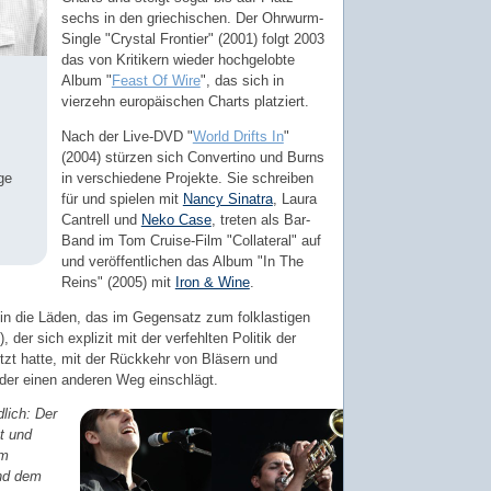
sechs in den griechischen. Der Ohrwurm-
Single "Crystal Frontier" (2001) folgt 2003
das von Kritikern wieder hochgelobte
Album "
Feast Of Wire
", das sich in
vierzehn europäischen Charts platziert.
Nach der Live-DVD "
World Drifts In
"
(2004) stürzen sich Convertino und Burns
in verschiedene Projekte. Sie schreiben
ge
für und spielen mit
Nancy Sinatra
, Laura
Cantrell und
Neko Case
, treten als Bar-
Band im Tom Cruise-Film "Collateral" auf
und veröffentlichen das Album "In The
Reins" (2005) mit
Iron & Wine
.
 in die Läden, das im Gegensatz zum folklastigen
), der sich explizit mit der verfehlten Politik der
zt hatte, mit der Rückkehr von Bläsern und
eder einen anderen Weg einschlägt.
lich: Der
t und
em
und dem