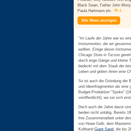
Black Swan, Father John Misty
Paula Hartmann etc.
4
Alle News anzeigen
"
Im Laufe der Jahre war es ein
Instrumenten, die wir gesamm
wollten. Einige dieser Instru
Chicago Store in Tucson gerette
durch enge Gänge und kleine Tu
bedeckt mit dem Staub der let
Leben und geben ihnen eine Ch
So ist auch die Gründung der 
und Ideenfragmenten als eine g
Budget-Produktion "Spoke" (19
veröffentlicht), wo sie sich e
Doch auch die Jahre davor sind
beiden nicht untätig. Bereits 1
ihre Zusammenarbeit unter den 
von Howe Gelb, dem Mastermi
Kultband
Giant Sand
, die bis 