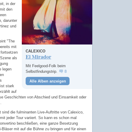
it, in der
mit den
hren
, darunter
tinez und
eint "The
ereits mit
CALEXICO
fortsetzen
El Mirador
-Szene als
egung
Mit Feelgood-Folk beim
e legen
Selbstfindungstrip.
8
ren
s
Alle Alben anzeigen
st stark
rzählt auf
se Geschichten von Abschied und Einsamkeit oder
.
 sind die fulminanten Live-Auftritte von Calexico,
it jeder Tour variiert. So kann es schon mal
nvertino beschließen, eine ganze Besetzung
i-Bläser mit auf die Bühne zu bringen und für einen