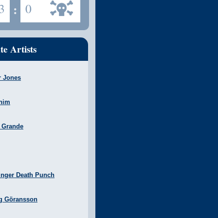
3
:
0
te Artists
r Jones
nim
a Grande
inger Death Punch
g Göransson