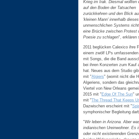
Krieg im Irak. Diesmal wollten 
auf den Boden der Tatsachen
zurückkehren und den Blick au
'kleinen Mann' innerhalb dieses
unmenschlichen Systems rich
eine Brücke zwischen Protest 
Poesie zu schlagen
", erklären 
2011 beglücken Calexico ihre 
einem zwölf LPs umfassenden
mit Songs, die die Band aussch
bei ihren Konzerten zum Kauf
hat. Neues aus dem Studio gib
mit "
Algiers
" (womit nicht die 
Algeriens, sondern das gleich
Viertel von New Orleans gemein
2015 mit "
Edge Of The Sun
" u
mit "
The Thread That Keeps U
Dazwischen erscheint mit "
Spi
symphonischer Begleitung darb
"
Wir leben in Arizona. Aber wa
indianischen Ureinwohner. Es i
oder nicht existierenden Gren