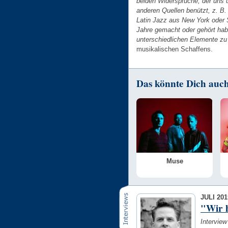
beiden Widersprüche, der uns 
anderen Quellen benützt, z. B
Latin Jazz aus New York oder S
Jahre gemacht oder gehört haben
unterschiedlichen Elemente zu
musikalischen Schaffens.
Das könnte Dich auch 
Muse
JULI 201
"Wir 
Interview