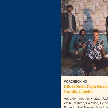
VORCHECKING
Bilderbuch, Papa Roach
Camila Cabello
Außerdem neu am Freitag: Jac
White, Montez, Calexico, Deine
Freunde, Serj Tankian, Wet Leg