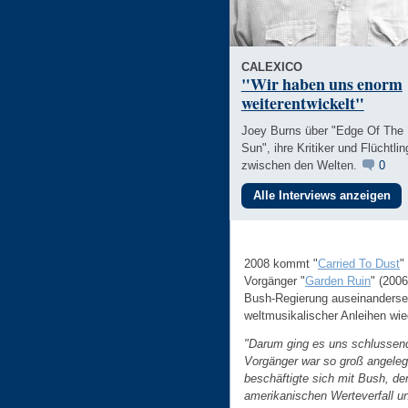
CALEXICO
"Wir haben uns enorm
weiterentwickelt"
Joey Burns über "Edge Of The
Sun", ihre Kritiker und Flüchtlin
zwischen den Welten.
0
Alle Interviews anzeigen
2008 kommt "
Carried To Dust
"
Vorgänger "
Garden Ruin
" (2006
Bush-Regierung auseinanderset
weltmusikalischer Anleihen wi
"Darum ging es uns schlussend
Vorgänger war so groß angeleg
beschäftigte sich mit Bush, d
amerikanischen Werteverfall 