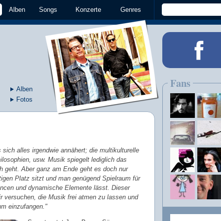
Alben
Songs
Konzerte
Genres
Fans
Alben
Fotos
sich alles irgendwie annähert; die multikulturelle
ilosophien, usw. Musik spiegelt lediglich das
ch geht. Aber ganz am Ende geht es doch nur
tigen Platz sitzt und man genügend Spielraum für
ancen und dynamische Elemente lässt. Dieser
r versuchen, die Musik frei atmen zu lassen und
um einzufangen."