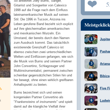
So antwortet Joey Burns, Sänger,
5
Gitarrist und Songwriter von Calexico
1998 auf die Frage nach dem Einfluss
lateinamerikanischer Musik auf seinen
Stil. Die 1996 in Tucson, Arizona ins
Meistgeklick
Leben gerufene Band bezieht sich explizit
auf ihre gleichermaßen amerikanischen
und mexikanischen Wurzeln. Ein
Umstand, der bereits durch den Namen
Jupite
zum Ausdruck kommt. Das tatsächlich
existierende Grenzkaff Calexico ist
Pasha
ebenso zwischen zwei unterschiedlichen
Welten und Einflüssen gefangen, wie sich
die Musik von Burns und seinem Partner
Arian
John Convertino, Schlagzeuger und
Multiinstrumentalist, permanent zwischen
scheinbar gegensätzlichen Stilen hin und
Bibiza
her bewegt, ohne einen wirklich greifbaren
Anhaltspunkt zu bieten.
,
Five F
Burns bezeichnet sich und seinen
kongenialen Partner Convertino als
k
Ludwi
"
Frankensteins of instruments
" und spielt
damit auf die klangliche Vielfalt ihrer
,