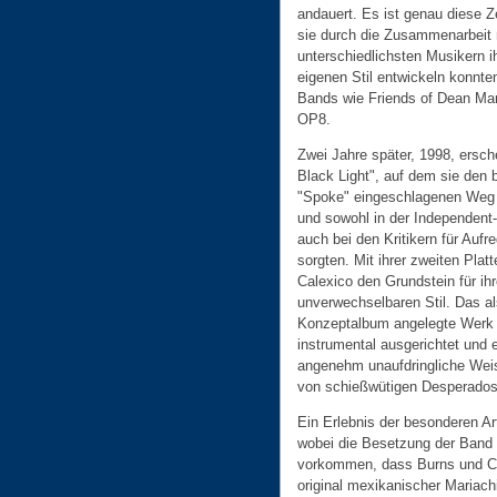
andauert. Es ist genau diese Ze
sie durch die Zusammenarbeit 
unterschiedlichsten Musikern i
eigenen Stil entwickeln konnten
Bands wie Friends of Dean Mar
OP8.
Zwei Jahre später, 1998, ersch
Black Light", auf dem sie den b
"Spoke" eingeschlagenen Weg 
und sowohl in der Independent
auch bei den Kritikern für Aufr
sorgten. Mit ihrer zweiten Platt
Calexico den Grundstein für ih
unverwechselbaren Stil. Das al
Konzeptalbum angelegte Werk i
instrumental ausgerichtet und e
angenehm unaufdringliche Wei
von schießwütigen Desperados
Ein Erlebnis der besonderen Art
wobei die Besetzung der Band m
vorkommen, dass Burns und Co
original mexikanischer Mariach