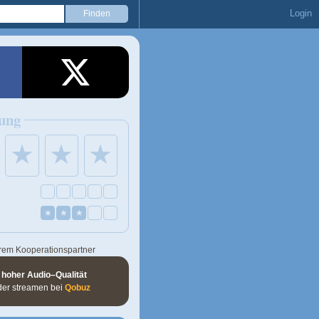
Login
ung
★
★
★
★
★
★
rem Kooperationspartner
 hoher Audio–Qualität
der streamen bei
Qobuz