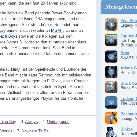
n kann, die seit fast 20 Jahren aktiv sind.
Meistgelese
ische liefert die Band perlende Power-Pop-Hymnen
n, fest in der Band-DNA eingegraben, sind aber
Five Fin
schwingende Soul stets hörbar: So findet man
Legacy
use
erinnern, dann wieder an
MGMT
, ab und an
Jupiter 
each Boys
sowie an die Kollegen aus den
Ich Trag
Age Norms 3" bildet so den stimmigen Abschluss
Buntes
ig befreite Ankommen der Indie-Soul-Band im
Arca
fen perfekt ineinander und fahren doch einen jeweils
XXXXX
Ariana 
lmaß klingt, ist der Spielfreude und Euphorie der
Petal
ie Band mischt satte Retrosounds mit pulsierenden
angements mit kargem Lo-Fi-Rock, coole Crooner-
Black S
hen und unverschämt verzückten Synth-Pop mit
Black S
. Vielleicht ist nicht alles für den Platz unter der
r als unangestrengte Playlist für das fröhliche
Ludwig 
The Ody
Pashan
Lounge 
 You Say
3.
Always
4.
Underground
Bibiza
 Worlds
7.
Nowhere To Be
Rocknrol