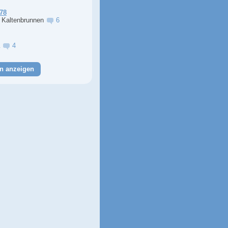
78
r Kaltenbrunnen
6
a
4
n anzeigen