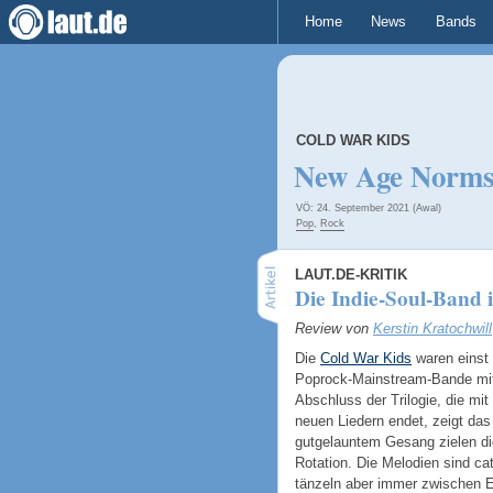
Home
News
Bands
COLD WAR KIDS
New Age Norms
VÖ: 24. September 2021 (Awal)
Pop
,
Rock
LAUT.DE-KRITIK
Die Indie-Soul-Band
Review von
Kerstin Kratochwill
Die
Cold War Kids
waren einst 
Poprock-Mainstream-Bande mit
Abschluss der Trilogie, die mi
neuen Liedern endet, zeigt das
gutgelauntem Gesang zielen di
Rotation. Die Melodien sind ca
tänzeln aber immer zwischen 