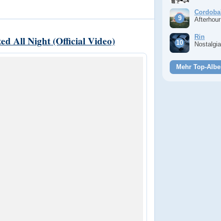
Cordoba
Afterhou
Rin
d All Night (Official Video)
Nostalgi
Mehr Top-Albe