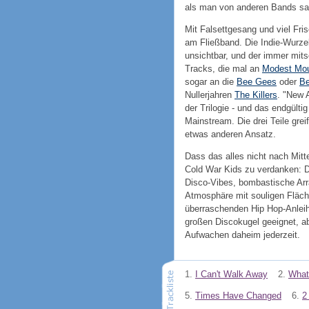
als man von anderen Bands sage
Mit Falsettgesang und viel Fr
am Fließband. Die Indie-Wurzel
unsichtbar, und der immer mit
Tracks, die mal an
Modest Mo
sogar an die
Bee Gees
oder
B
Nullerjahren
The Killers
. "New 
der Trilogie - und das endgült
Mainstream. Die drei Teile grei
etwas anderen Ansatz.
Dass das alles nicht nach Mitte
Cold War Kids zu verdanken: D
Disco-Vibes, bombastische Arr
Atmosphäre mit souligen Fläc
überraschenden Hip Hop-Anleihen
großen Discokugel geeignet, abe
Aufwachen daheim jederzeit.
1.
I Can't Walk Away
2.
What
5.
Times Have Changed
6.
2