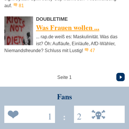
auf.
81
DOUBLETIME
Was Frauen wollen ...
... rap.de weiß es: Maskulinität. Was das
ist? Öh: Aufläufe, Einläufe, AfD-Wähler,
Niemandsfreunde? Schluss mit Lustig!
47
Vor
Seite 1
Fans
1
:
2