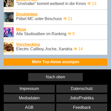
"Unshatter" kommt weltweit in die Kinos
13
Doubletime
Pöbel MC unter Beschuss
21
Muse
Alle Studioalben im Ranking
9
Vorchecking
Electric Callboy, Asche, Xandria
14
Mehr Top-News anzeigen
Nach oben
Impressum
Datenschutz
Mediadaten
Jobs/Praktika
AGB
Feedback