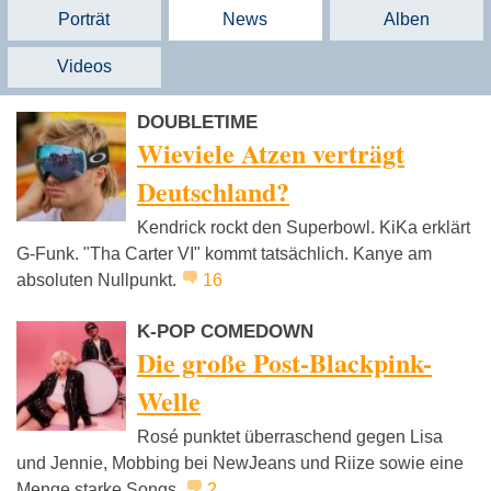
Porträt
News
Alben
Videos
DOUBLETIME
Wieviele Atzen verträgt
Deutschland?
Kendrick rockt den Superbowl. KiKa erklärt
G-Funk. "Tha Carter VI" kommt tatsächlich. Kanye am
absoluten Nullpunkt.
16
K-POP COMEDOWN
Die große Post-Blackpink-
Welle
Rosé punktet überraschend gegen Lisa
und Jennie, Mobbing bei NewJeans und Riize sowie eine
Menge starke Songs.
2