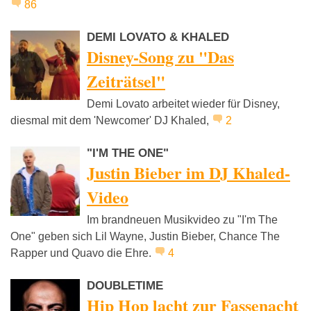
86
DEMI LOVATO & KHALED
Disney-Song zu "Das
Zeiträtsel"
Demi Lovato arbeitet wieder für Disney,
diesmal mit dem 'Newcomer' DJ Khaled,
2
"I'M THE ONE"
Justin Bieber im DJ Khaled-
Video
Im brandneuen Musikvideo zu "I'm The
One" geben sich Lil Wayne, Justin Bieber, Chance The
Rapper und Quavo die Ehre.
4
DOUBLETIME
Hip Hop lacht zur Fassenacht