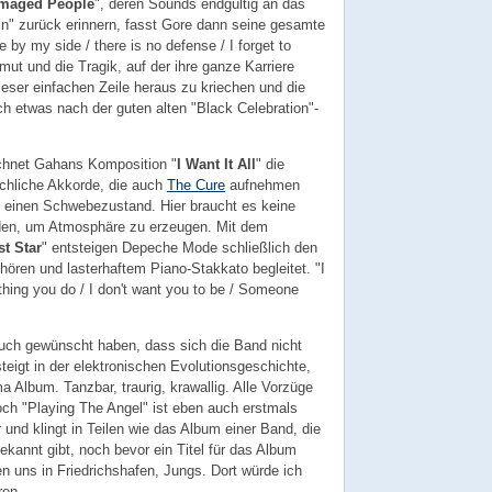
maged People
", deren Sounds endgültig an das
n" zurück erinnern, fasst Gore dann seine gesamte
y my side / there is no defense / I forget to
mut und die Tragik, auf der ihre ganze Karriere
dieser einfachen Zeile heraus zu kriechen und die
lich etwas nach der guten alten "Black Celebration"-
chnet Gahans Komposition "
I Want It All
" die
chliche Akkorde, die auch
The Cure
aufnehmen
n einen Schwebezustand. Hier braucht es keine
den, um Atmosphäre zu erzeugen. Mit dem
t Star
" entsteigen Depeche Mode schließlich den
hören und lasterhaftem Piano-Stakkato begleitet. "I
thing you do / I don't want you to be / Someone
auch gewünscht haben, dass sich die Band nicht
steigt in der elektronischen Evolutionsgeschichte,
ma Album. Tanzbar, traurig, krawallig. Alle Vorzüge
Doch "Playing The Angel" ist eben auch erstmals
nd klingt in Teilen wie das Album einer Band, die
ekannt gibt, noch bevor ein Titel für das Album
en uns in Friedrichshafen, Jungs. Dort würde ich
ren.