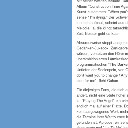
Mit seiner zweiten Ballade "
Da
Album "Construction Time Agai
Kunst zusammen: "When you're b
sense / I'm dying." Der Schwer
letztlich aufbaut, scheint aus 
Melodie, ja, die klingt tatsäch
Zeit. Besser geht es kaum.
Absurderweise stoppt ausgere
Gedanken-Jukebox. Zart-gebre
würden, versetzen den Hörer i
überambitionierten Lärmkaska
programmatischen "
The Darkes
Untiefen der Seelenpein, von C
don't want you to change / Any
else for me", fleht Gahan.
Für diejenigen Fans, die sich 
ändert, nicht eine Stufe höher 
ist "Playing The Angel" ein pri
endlich mal auf einer Platte. 
kein ausgewogenes Werk mehr u
die Termine ihrer Welttournee b
gefunden ist. Apropos, wir seh
dann gerne mal "Lie To Me" hö