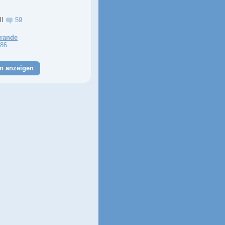
ll
59
Grande
86
n anzeigen