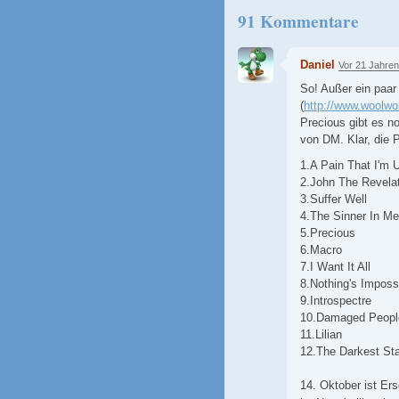
91 Kommentare
Daniel
Vor 21 Jahren
So! Außer ein paar
(
http://www.woolw
Precious gibt es n
von DM. Klar, die P
1.A Pain That I'm 
2.John The Revela
3.Suffer Well
4.The Sinner In Me
5.Precious
6.Macro
7.I Want It All
8.Nothing's Imposs
9.Introspectre
10.Damaged Peopl
11.Lilian
12.The Darkest Sta
14. Oktober ist Er