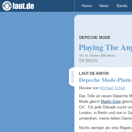
Home
News
Bands
DEPECHE MODE
Playing The An
VÖ: 14. Oktober 2005 (Mute)
Pop
,
Electronic
LAUT.DE-KRITIK
Depeche Mode-Platten
Review von
Michael Schuh
Das Tolle an neuen Depeche Mo
Mode gleich
Martin Gore
gleich
On". Für jede Dekade sucht und
London, in Berlin und nun in S
umdenken, meine lieben Damen
Nichts weniger als eine Regier