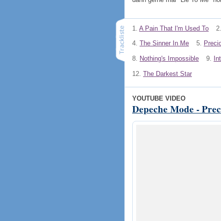
1.
A Pain That I'm Used To
2
4.
The Sinner In Me
5.
Preci
8.
Nothing's Impossible
9.
In
12.
The Darkest Star
YOUTUBE VIDEO
Depeche Mode - Prec