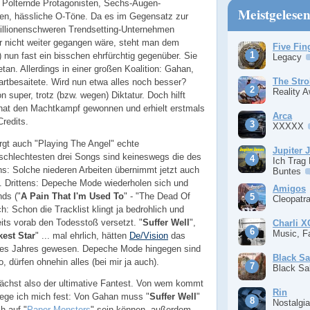
 Polternde Protagonisten, Sechs-Augen-
Meistgelese
ten, hässliche O-Töne. Da es im Gegensatz zur
illionenschweren Trendsetting-Unternehmen
 nicht weiter gegangen wäre, steht man dem
Five Fin
) nun fast ein bisschen ehrfürchtig gegenüber. Sie
Legacy
tan. Allerdings in einer großen Koalition: Gahan,
The Stro
rtbesaitete. Wird nun etwa alles noch besser?
Reality 
on super, trotz (bzw. wegen) Diktatur. Doch hilft
at den Machtkampf gewonnen und erhielt erstmals
Arca
redits.
XXXXX
rgt auch "Playing The Angel" echte
Jupiter 
schlechtesten drei Songs sind keineswegs die des
Ich Trag
s: Solche niederen Arbeiten übernimmt jetzt auch
Buntes
n. Drittens: Depeche Mode wiederholen sich und
Amigos
ds ("
A Pain That I'm Used To
" - "The Dead Of
Cleopatr
ch: Schon die Tracklist klingt ja bedrohlich und
its vorab den Todesstoß versetzt. "
Suffer Well
",
Charli 
Music, F
est Star
" ... mal ehrlich, hätten
De/Vision
das
 des Jahres gewesen. Depeche Mode hingegen sind
Black S
, dürfen ohnehin alles (bei mir ja auch).
Black S
nächst also der ultimative Fantest. Von wem kommt
Rin
ege ich mich fest: Von Gahan muss "
Suffer Well
"
Nostalgi
h auf "
Paper Monsters
" sein können, außerdem