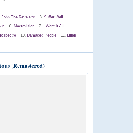
.
John The Revelator
3.
Suffer Well
ous
6.
Macrovision
7.
I Want It All
trospectre
10.
Damaged People
11.
Lilian
ious (Remastered)