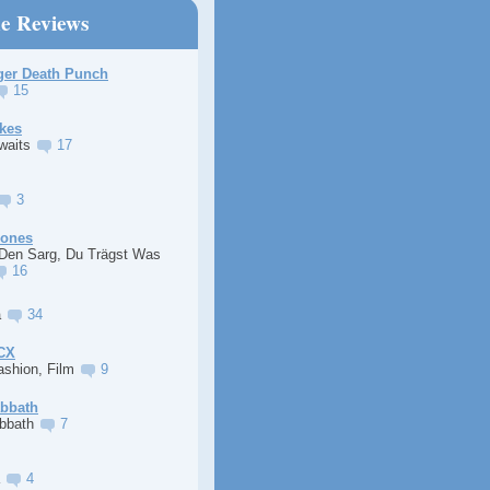
ne Reviews
ger Death Punch
15
kes
Awaits
17
3
Jones
 Den Sarg, Du Trägst Was
16
a
34
XCX
ashion, Film
9
abbath
abbath
7
a
4