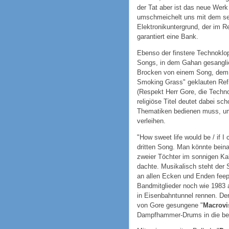
der Tat aber ist das neue Werk
umschmeichelt uns mit dem sei
Elektronikuntergrund, der im Re
garantiert eine Bank.
Ebenso der finstere Technoklop
Songs, in dem Gahan gesanglich
Brocken von einem Song, dem d
Smoking Grass" geklauten Refr
(Respekt Herr Gore, die Techn
religiöse Titel deutet dabei sc
Thematiken bedienen muss, u
verleihen.
"How sweet life would be / if I 
dritten Song. Man könnte bein
zweier Töchter im sonnigen Ka
dachte. Musikalisch steht der
an allen Ecken und Enden feept
Bandmitglieder noch wie 1983
in Eisenbahntunnel rennen. Der
von Gore gesungene "
Macrovi
Dampfhammer-Drums in die beb