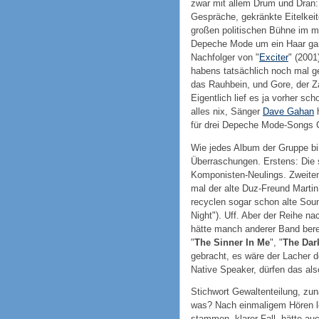
zwar mit allem Drum und Dran:
Gespräche, gekränkte Eitelkei
großen politischen Bühne im m
Depeche Mode um ein Haar gar
Nachfolger von "
Exciter
" (2001
habens tatsächlich noch mal ge
das Rauhbein, und Gore, der Za
Eigentlich lief es ja vorher sch
alles nix, Sänger
Dave Gahan
h
für drei Depeche Mode-Songs C
Wie jedes Album der Gruppe bi
Überraschungen. Erstens: Die 
Komponisten-Neulings. Zweiten
mal der alte Duz-Freund Marti
recyclen sogar schon alte Soun
Night"). Uff. Aber der Reihe na
hätte manch anderer Band bere
"
The Sinner In Me
", "
The Dark
gebracht, es wäre der Lacher
Native Speaker, dürfen das also
Stichwort Gewaltenteilung, zu
was? Nach einmaligem Hören l
stammen, klarer Fall, hätte auc