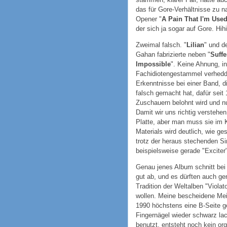
das für Gore-Verhältnisse zu 
Opener "
A Pain That I'm Use
der sich ja sogar auf Gore. Hihi
Zweimal falsch. "
Lilian
" und d
Gahan fabrizierte neben "
Suffe
Impossible
". Keine Ahnung, in
Fachidiotengestammel verhedde
Erkenntnisse bei einer Band, di
falsch gemacht hat, dafür seit
Zuschauern belohnt wird und n
Damit wir uns richtig verstehe
Platte, aber man muss sie im 
Materials wird deutlich, wie g
trotz der heraus stechenden S
beispielsweise gerade "Exciter"
Genau jenes Album schnitt bei
gut ab, und es dürften auch gen
Tradition der Weltalben "Violat
wollen. Meine bescheidene Mei
1990 höchstens eine B-Seite g
Fingernägel wieder schwarz lac
benutzt, entsteht noch kein or