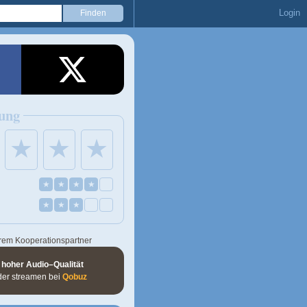
Login
ung
★
★
★
★
★
★
★
★
★
★
rem Kooperationspartner
 hoher Audio–Qualität
der streamen bei
Qobuz