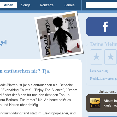
Alben
Songs
Konzerte
Genres
gel
Deine Mein
★
★
 enttäuschen nie? Tja.
Leserwertung:
Redaktionswertung:
de-Platten ist ja: sie enttäuschen nie. Depeche
 "Everything Counts", "Enjoy The Silence", "Dream
Link zu unse
 findet der Mann für uns den richtigen Ton. In
anta Barbara. Für immer? Nö. Ab heute heißt es
Album in
 und Herren über dreißig.
kaufen o
ungsumbildung fand statt im Elektropop-Lager, und