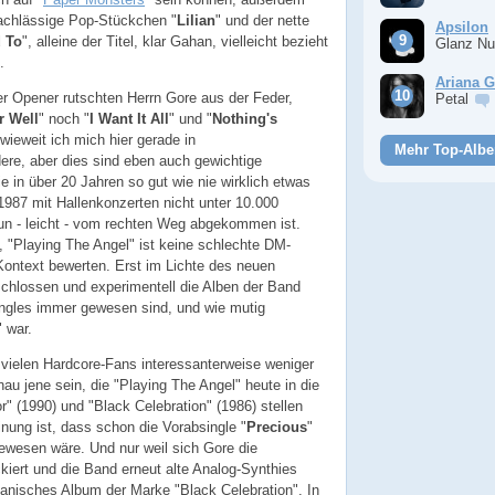
nachlässige Pop-Stückchen "
Lilian
" und der nette
Apsilon
d To
", alleine der Titel, klar Gahan, vielleicht bezieht
Glanz Nu
.
Ariana 
er Opener rutschten Herrn Gore aus der Feder,
Petal
r Well
" noch "
I Want It All
" und "
Nothing's
wieweit ich mich hier gerade in
Mehr Top-Albe
re, aber dies sind eben auch gewichtige
e in über 20 Jahren so gut wie nie wirklich etwas
 1987 mit Hallenkonzerten nicht unter 10.000
un - leicht - vom rechten Weg abgekommen ist.
n, "Playing The Angel" ist keine schlechte DM-
Kontext bewerten. Erst im Lichte des neuen
eschlossen und experimentell die Alben der Band
ingles immer gewesen sind, und wie mutig
 war.
 vielen Hardcore-Fans interessanterweise weniger
au jene sein, die "Playing The Angel" heute in die
or" (1990) und "Black Celebration" (1986) stellen
nung ist, dass schon die Vorabsingle "
Precious
"
ewesen wäre. Und nur weil sich Gore die
kiert und die Band erneut alte Analog-Synthies
ganisches Album der Marke "Black Celebration". In