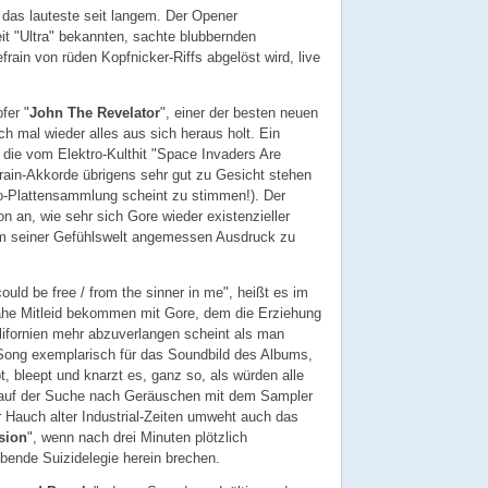
 das lauteste seit langem. Der Opener
t "Ultra" bekannten, sachte blubbernden
frain von rüden Kopfnicker-Riffs abgelöst wird, live
fer "
John The Revelator
", einer der besten neuen
 mal wieder alles aus sich heraus holt. Ein
ie vom Elektro-Kulthit "Space Invaders Are
ain-Akkorde übrigens sehr gut zu Gesicht stehen
o-Plattensammlung scheint zu stimmen!). Der
hon an, wie sehr sich Gore wieder existenzieller
m seiner Gefühlswelt angemessen Ausdruck zu
could be free / from the sinner in me", heißt es im
ahe Mitleid bekommen mit Gore, dem die Erziehung
lifornien mehr abzuverlangen scheint als man
 Song exemplarisch für das Soundbild des Albums,
, bleept und knarzt es, ganz so, als würden alle
 auf der Suche nach Geräuschen mit dem Sampler
 Hauch alter Industrial-Zeiten umweht auch das
sion
", wenn nach drei Minuten plötzlich
ende Suizidelegie herein brechen.