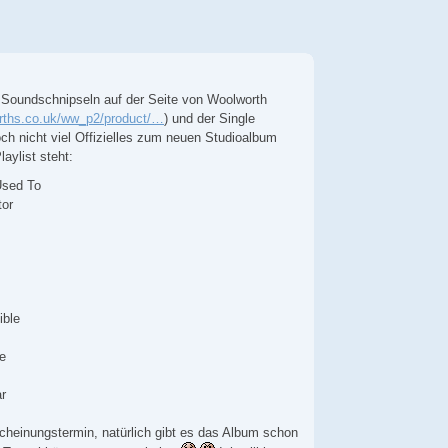
 Soundschnipseln auf der Seite von Woolworth
orths.co.uk/ww_p2/product/…
) und der Single
och nicht viel Offizielles zum neuen Studioalbum
laylist steht:
Used To
tor
ible
e
r
scheinungstermin, natürlich gibt es das Album schon