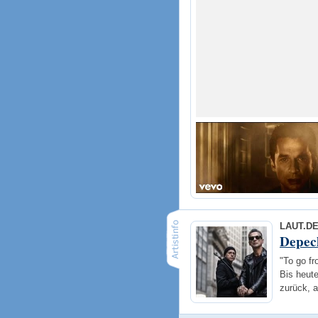
LAUT.D
Depec
"To go fr
Bis heute
zurück, 