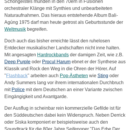
Schöngeistes münden in den 70ern in Fusionen
orchestraler Klänge mit Synthies und unbearbeiteten
Naturaufnahmen. Das hieraus entstehende Album Bali-
Agúng 1975 darf man heute getrost als Geburtsstunde der
Weltmusik
begreifen.
Doch auch das bisher erreichte lässt den ruhelosen
Entdecker musikalischer Landschaften nicht inne halten.
Mit angesagten
Hardrockbands
der damigen Zeit, wie z.B.
Deep Purple
oder
Procul Harum
ebnet er der Synthese aus
Klassik und Rock den Weg in die Ohren der Hörer. Auf
"
Flashback
" arbeiten auch
Pop-Ästheten
wie
Sting
oder
Andy Summers lang vor ihrem internationalen Durchbruch
mit
Police
mit dem Deutschen an einer Variante zwischen
Eingängigkeit und Avantgarde.
Der Ausflug in scheinbar rein kommerzielle Gefilde ist für
den Süddeutschen dabei kein Widerspruch. Neben Derrick
oder Siska komponiert er beispielsweise auch den
Soundtrack für die 80er Jahre Seifenoper "Das Erbe Der