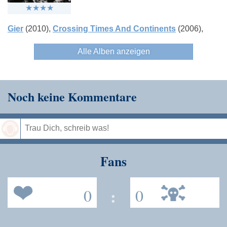
Hauschka
Tale Of Us
Martin Kohl
Gier
(2010)
Crossing Times And Continents
(2006)
Alle Alben anzeigen
Noch keine Kommentare
Speichern
Fans
0
:
0